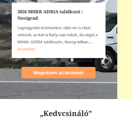
2026 MHKK ADRIA találkozó /
Novigrad
Legnagyobb örömünkre, idén mi is részt
vettünk, az Adria Rally-nak indult, de végül a
MHKK- ADRIA találkozón, Novigrádban….
bővebben
Megnézem az összeset
„Kedvcsináló”