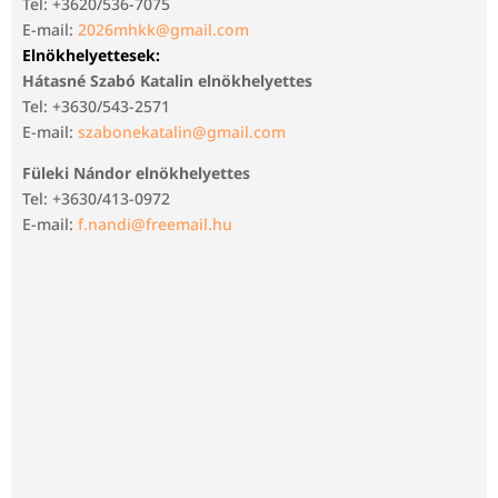
Tel: +3620/536-7075
E-mail:
2026mhkk@gmail.com
Elnökhelyettesek:
Hátasné Szabó Katalin elnökhelyettes
Tel: +3630/543-2571
E-mail:
szabonekatalin@gmail.com
Füleki Nándor elnökhelyettes
Tel: +3630/413-0972
E-mail:
f.nandi@freemail.hu