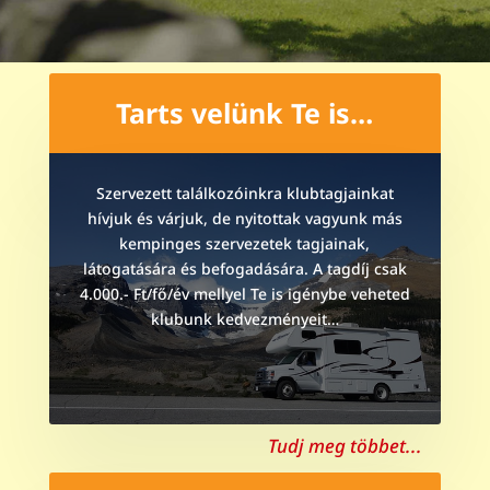
Tarts velünk Te is…
Szervezett találkozóinkra klubtagjainkat
hívjuk és várjuk, de nyitottak vagyunk más
kempinges szervezetek tagjainak,
látogatására és befogadására. A tagdíj csak
4.000.- Ft/fő/év mellyel Te is igénybe veheted
klubunk kedvezményeit…
Tudj meg többet...