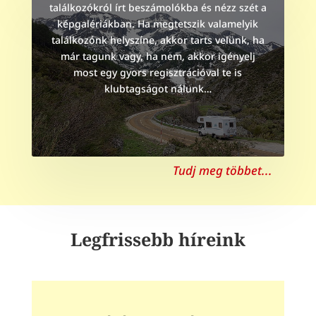
találkozókról írt beszámolókba és nézz szét a
képgalériákban. Ha megtetszik valamelyik
találkozónk helyszíne, akkor tarts velünk, ha
már tagunk vagy, ha nem, akkor igényelj
most egy gyors regisztrációval te is
klubtagságot nálunk…
Tudj meg többet...
Legfrissebb híreink