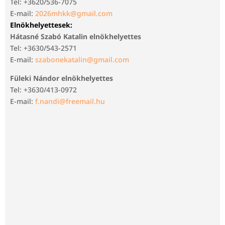
Tel: +3620/536-7075
E-mail:
2026mhkk@gmail.com
Elnökhelyettesek:
Hátasné Szabó Katalin elnökhelyettes
Tel: +3630/543-2571
E-mail:
szabonekatalin@gmail.com
Füleki Nándor elnökhelyettes
Tel: +3630/413-0972
E-mail:
f.nandi@freemail.hu