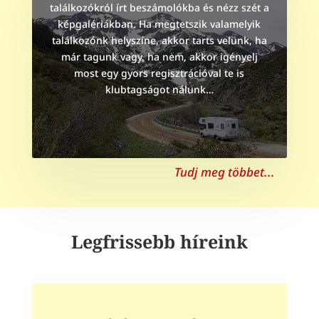
találkozókról írt beszámolókba és nézz szét a
képgalériákban. Ha megtetszik valamelyik
találkozónk helyszíne, akkor tarts velünk, ha
már tagunk vagy, ha nem, akkor igényelj
most egy gyors regisztrációval te is
klubtagságot nálunk…
Tudj meg többet...
Legfrissebb híreink