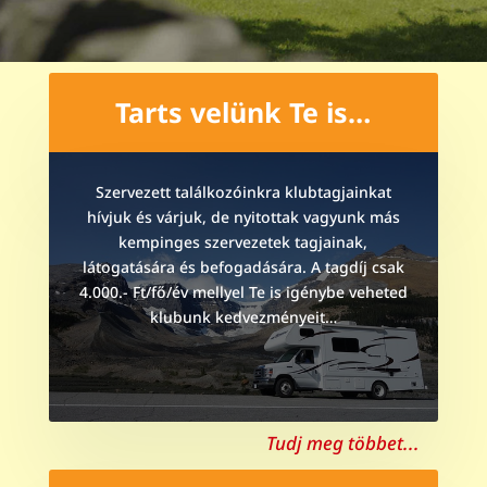
Tarts velünk Te is…
Szervezett találkozóinkra klubtagjainkat
hívjuk és várjuk, de nyitottak vagyunk más
kempinges szervezetek tagjainak,
látogatására és befogadására. A tagdíj csak
4.000.- Ft/fő/év mellyel Te is igénybe veheted
klubunk kedvezményeit…
Tudj meg többet...