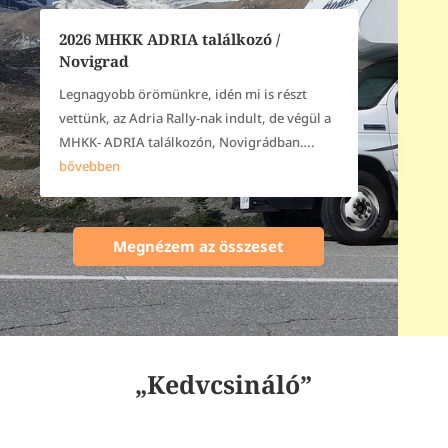
2026 MHKK ADRIA találkozó /
Novigrad
Legnagyobb örömünkre, idén mi is részt
vettünk, az Adria Rally-nak indult, de végül a
MHKK- ADRIA találkozón, Novigrádban….
bővebben
Megnézem az összeset
„Kedvcsináló”