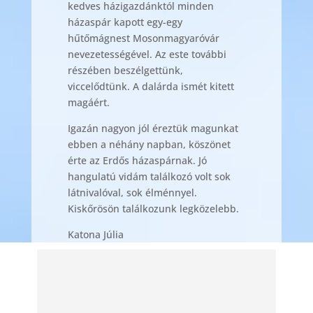
kedves házigazdánktól minden
házaspár kapott egy-egy
hűtőmágnest Mosonmagyaróvár
nevezetességével. Az este további
részében beszélgettünk,
viccelődtünk. A dalárda ismét kitett
magáért.
Igazán nagyon jól éreztük magunkat
ebben a néhány napban, köszönet
érte az Erdős házaspárnak. Jó
hangulatú vidám találkozó volt sok
látnivalóval, sok élménnyel.
Kiskőrösön találkozunk legközelebb.
Katona Júlia