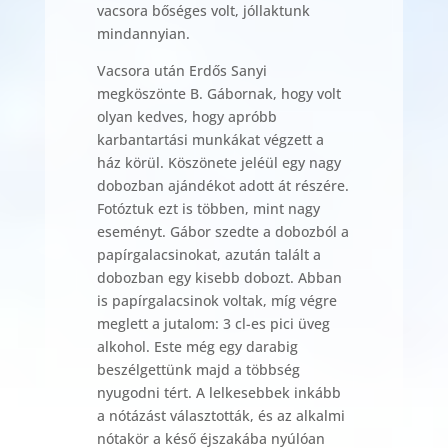
vacsora bőséges volt, jóllaktunk
mindannyian.
Vacsora után Erdős Sanyi
megköszönte B. Gábornak, hogy volt
olyan kedves, hogy apróbb
karbantartási munkákat végzett a
ház körül. Köszönete jeléül egy nagy
dobozban ajándékot adott át részére.
Fotóztuk ezt is többen, mint nagy
eseményt. Gábor szedte a dobozból a
papírgalacsinokat, azután talált a
dobozban egy kisebb dobozt. Abban
is papírgalacsinok voltak, míg végre
meglett a jutalom: 3 cl-es pici üveg
alkohol. Este még egy darabig
beszélgettünk majd a többség
nyugodni tért. A lelkesebbek inkább
a nótázást választották, és az alkalmi
nótakör a késő éjszakába nyúlóan