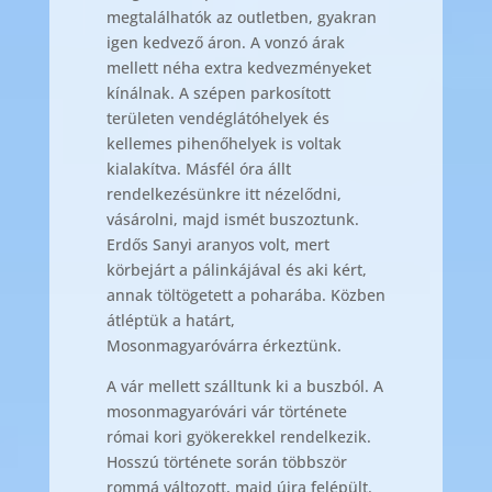
megtalálhatók az outletben, gyakran
igen kedvező áron. A vonzó árak
mellett néha extra kedvezményeket
kínálnak. A szépen parkosított
területen vendéglátóhelyek és
kellemes pihenőhelyek is voltak
kialakítva. Másfél óra állt
rendelkezésünkre itt nézelődni,
vásárolni, majd ismét buszoztunk.
Erdős Sanyi aranyos volt, mert
körbejárt a pálinkájával és aki kért,
annak töltögetett a poharába. Közben
átléptük a határt,
Mosonmagyaróvárra érkeztünk.
A vár mellett szálltunk ki a buszból. A
mosonmagyaróvári vár története
római kori gyökerekkel rendelkezik.
Hosszú története során többször
rommá változott, majd újra felépült.