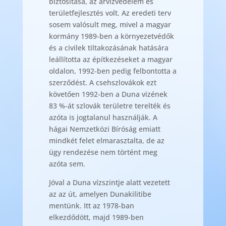
biztosítása, az árvízvédelem és
területfejlesztés volt. Az eredeti terv
sosem valósult meg, mivel a magyar
kormány 1989-ben a környezetvédők
és a civilek tiltakozásának hatására
leállította az építkezéseket a magyar
oldalon, 1992-ben pedig felbontotta a
szerződést. A csehszlovákok ezt
követően 1992-ben a Duna vizének
83 %-át szlovák területre terelték és
azóta is jogtalanul használják. A
hágai Nemzetközi Bíróság emiatt
mindkét felet elmarasztalta, de az
ügy rendezése nem történt meg
azóta sem.
Jóval a Duna vízszintje alatt vezetett
az az út, amelyen Dunakilitibe
mentünk. Itt az 1978-ban
elkezdődött, majd 1989-ben