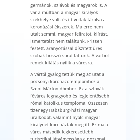
germánok, szlávok és magyarok is. A
vár a múltban a magyar királyok
székhelye volt, és itt voltak tárolva a
koronázási ékszerek. Ma erre nem
utalt semmi, magyar feliratot, kiírást,
ismertetést nem találtunk. Frissen
festett, aranyozással díszített üres
szobák hosszú sorát láttunk. A várból
remek kilátás nyílik a városra.
A vártól gyalog tettük meg az utat a
pozsonyi koronázótemplomhoz a
Szent Márton dómhoz. Ez a szlovák
főváros legnagyobb és legjelentősebb
római katolikus temploma. Összesen
tizenegy Habsburg-házi magyar
uralkodót, valamint nyolc magyar
királynét koronáztak meg itt. Ez ma a
város második legkeresettebb
turisztikai látványossága a pozsonyi