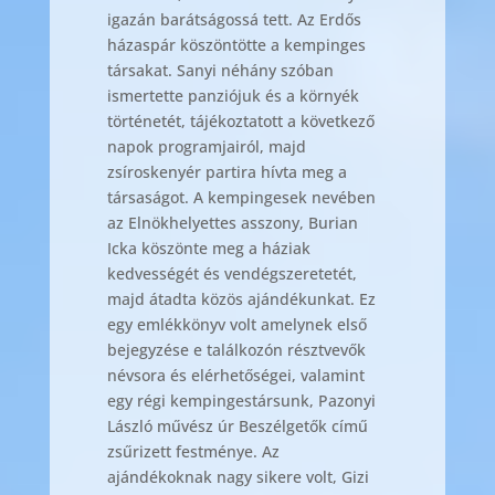
igazán barátságossá tett. Az Erdős
házaspár köszöntötte a kempinges
társakat. Sanyi néhány szóban
ismertette panziójuk és a környék
történetét, tájékoztatott a következő
napok programjairól, majd
zsíroskenyér partira hívta meg a
társaságot. A kempingesek nevében
az Elnökhelyettes asszony, Burian
Icka köszönte meg a háziak
kedvességét és vendégszeretetét,
majd átadta közös ajándékunkat. Ez
egy emlékkönyv volt amelynek első
bejegyzése e találkozón résztvevők
névsora és elérhetőségei, valamint
egy régi kempingestársunk, Pazonyi
László művész úr Beszélgetők című
zsűrizett festménye. Az
ajándékoknak nagy sikere volt, Gizi