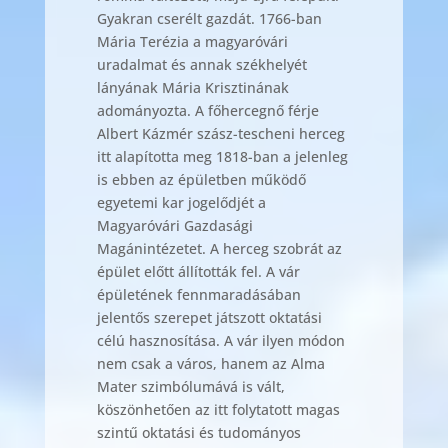
Gyakran cserélt gazdát. 1766-ban
Mária Terézia a magyaróvári
uradalmat és annak székhelyét
lányának Mária Krisztinának
adományozta. A főhercegnő férje
Albert Kázmér szász-tescheni herceg
itt alapította meg 1818-ban a jelenleg
is ebben az épületben működő
egyetemi kar jogelődjét a
Magyaróvári Gazdasági
Magánintézetet. A herceg szobrát az
épület előtt állították fel. A vár
épületének fennmaradásában
jelentős szerepet játszott oktatási
célú hasznosítása. A vár ilyen módon
nem csak a város, hanem az Alma
Mater szimbólumává is vált,
köszönhetően az itt folytatott magas
szintű oktatási és tudományos