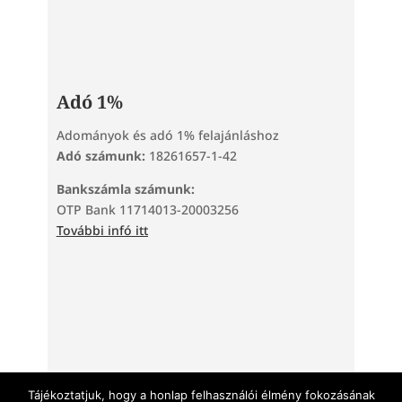
Adó 1%
Adományok és adó 1% felajánláshoz
Adó számunk:
18261657-1-42
Bankszámla számunk:
OTP Bank 11714013-20003256
További infó itt
Tárhelyszolgáltató: TeraHost Kft. | 2220 Vecsés, Kinizsi
utca 73. | +36 30 690 9394 | info@teratarhely.hu |
Tájékoztatjuk, hogy a honlap felhasználói élmény fokozásának