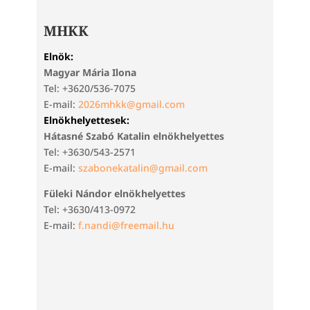
MHKK
Elnök:
Magyar Mária Ilona
Tel: +3620/536-7075
E-mail:
2026mhkk@gmail.com
Elnökhelyettesek:
Hátasné Szabó Katalin elnökhelyettes
Tel: +3630/543-2571
E-mail:
szabonekatalin@gmail.com
Füleki Nándor elnökhelyettes
Tel: +3630/413-0972
E-mail:
f.nandi@freemail.hu