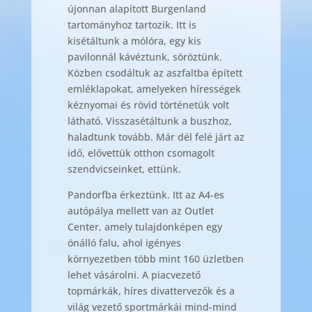
újonnan alapított Burgenland
tartományhoz tartozik. Itt is
kisétáltunk a mólóra, egy kis
pavilonnál kávéztunk, söröztünk.
Közben csodáltuk az aszfaltba épített
emléklapokat, amelyeken hírességek
kéznyomai és rövid történetük volt
látható. Visszasétáltunk a buszhoz,
haladtunk tovább. Már dél felé járt az
idő, elővettük otthon csomagolt
szendvicseinket, ettünk.
Pandorfba érkeztünk. Itt az A4-es
autópálya mellett van az Outlet
Center, amely tulajdonképen egy
önálló falu, ahol igényes
környezetben több mint 160 üzletben
lehet vásárolni. A piacvezető
topmárkák, híres divattervezők és a
világ vezető sportmárkái mind-mind