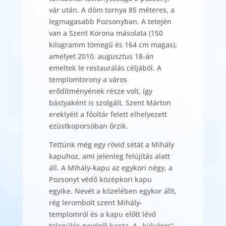
vár után. A dóm tornya 85 méteres, a
legmagasabb Pozsonyban. A tetején
van a Szent Korona másolata (150
kilogramm tömegű és 164 cm magas),
amelyet 2010. augusztus 18-án
emeltek le restaurálás céljából. A
templomtorony a város
erődítményének része volt, így
bástyaként is szolgált. Szent Márton
ereklyéit a főoltár felett elhelyezett
ezüstkoporsóban őrzik.
Tettünk még egy rövid sétát a Mihály
kapuhoz, ami jelenleg felújítás alatt
áll. A Mihály-kapu az egykori négy, a
Pozsonyt védő középkori kapu
egyike. Nevét a közelében egykor állt,
rég lerombolt szent Mihály-
templomról és a kapu előtt lévő
település nevéről kapta. A „külváros”