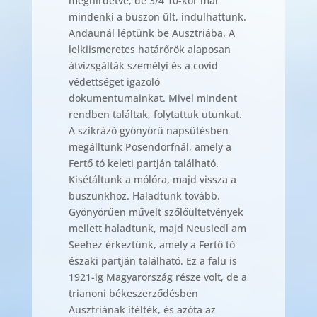
meghirdetve, de 3/4 10-kor már
mindenki a buszon ült, indulhattunk.
Andaunál léptünk be Ausztriába. A
lelkiismeretes határőrök alaposan
átvizsgálták személyi és a covid
védettséget igazoló
dokumentumainkat. Mivel mindent
rendben találtak, folytattuk utunkat.
A szikrázó gyönyörű napsütésben
megálltunk Posendorfnál, amely a
Fertő tó keleti partján található.
Kisétáltunk a mólóra, majd vissza a
buszunkhoz. Haladtunk tovább.
Gyönyörűen művelt szőlőültetvények
mellett haladtunk, majd Neusiedl am
Seehez érkeztünk, amely a Fertő tó
északi partján található. Ez a falu is
1921-ig Magyarország része volt, de a
trianoni békeszerződésben
Ausztriának ítélték, és azóta az