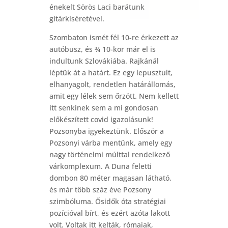
énekelt Sörös Laci barátunk
gitárkíséretével.
Szombaton ismét fél 10-re érkezett az
autóbusz, és ¾ 10-kor már el is
indultunk Szlovákiába. Rajkánál
léptük át a határt. Ez egy lepusztult,
elhanyagolt, rendetlen határállomás,
amit egy lélek sem őrzött. Nem kellett
itt senkinek sem a mi gondosan
előkészített covid igazolásunk!
Pozsonyba igyekeztünk. Először a
Pozsonyi várba mentünk, amely egy
nagy történelmi múlttal rendelkező
várkomplexum. A Duna feletti
dombon 80 méter magasan látható,
és már több száz éve Pozsony
szimbóluma. Ősidők óta stratégiai
pozícióval bírt, és ezért azóta lakott
volt. Voltak itt kelták, rómaiak,