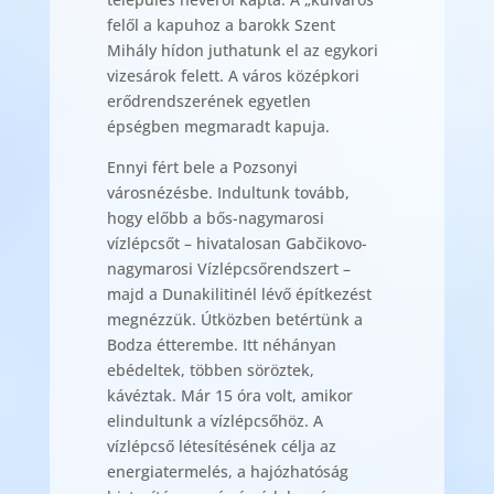
felől a kapuhoz a barokk Szent
Mihály hídon juthatunk el az egykori
vizesárok felett. A város középkori
erődrendszerének egyetlen
épségben megmaradt kapuja.
Ennyi fért bele a Pozsonyi
városnézésbe. Indultunk tovább,
hogy előbb a bős-nagymarosi
vízlépcsőt – hivatalosan Gabčikovo-
nagymarosi Vízlépcsőrendszert –
majd a Dunakilitinél lévő építkezést
megnézzük. Útközben betértünk a
Bodza étterembe. Itt néhányan
ebédeltek, többen söröztek,
kávéztak. Már 15 óra volt, amikor
elindultunk a vízlépcsőhöz. A
vízlépcső létesítésének célja az
energiatermelés, a hajózhatóság