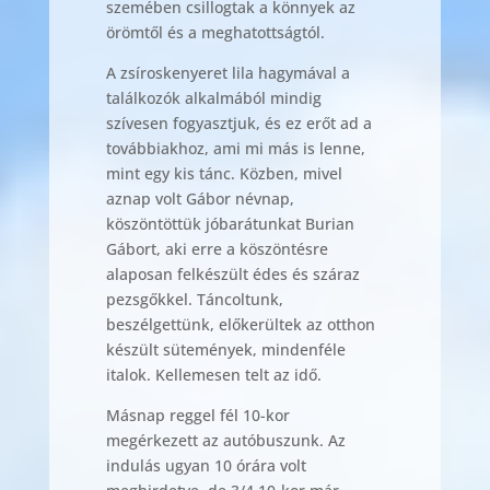
szemében csillogtak a könnyek az
örömtől és a meghatottságtól.
A zsíroskenyeret lila hagymával a
találkozók alkalmából mindig
szívesen fogyasztjuk, és ez erőt ad a
továbbiakhoz, ami mi más is lenne,
mint egy kis tánc. Közben, mivel
aznap volt Gábor névnap,
köszöntöttük jóbarátunkat Burian
Gábort, aki erre a köszöntésre
alaposan felkészült édes és száraz
pezsgőkkel. Táncoltunk,
beszélgettünk, előkerültek az otthon
készült sütemények, mindenféle
italok. Kellemesen telt az idő.
Másnap reggel fél 10-kor
megérkezett az autóbuszunk. Az
indulás ugyan 10 órára volt