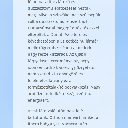
félbemaradt víztározó és
duzzasztómű építkezését néztük
meg. Mivel a szlovákoknak szükségük
volt a duzzasztóműre, ezért azt
Dunacsúnynál megépítették, és ezzel
elterelték a Dunát. Az elterelés
következtében a Szigetköz hullámtéri
mellékágrendszerében a medrek
nagy része kiszáradt. Az újabb
tárgyalások eredménye az, hogy
időnként adnak vizet, így Szigetköz
nem szárad ki. Lenyűgöző és
félelmetes látvány ez a
természetátalakító beavatkozás! Nagy
árat fizet mindkét ország ezért az
energiáért.
A sok látnivaló után hazafelé
tartottunk. Otthon már várt minket a
finom babgulyás. Vacsora után