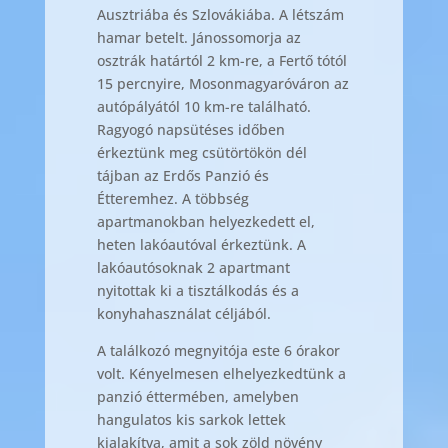
Ausztriába és Szlovákiába. A létszám
hamar betelt. Jánossomorja az
osztrák határtól 2 km-re, a Fertő tótól
15 percnyire, Mosonmagyaróváron az
autópályától 10 km-re található.
Ragyogó napsütéses időben
érkeztünk meg csütörtökön dél
tájban az Erdős Panzió és
Étteremhez. A többség
apartmanokban helyezkedett el,
heten lakóautóval érkeztünk. A
lakóautósoknak 2 apartmant
nyitottak ki a tisztálkodás és a
konyhahasználat céljából.
A találkozó megnyitója este 6 órakor
volt. Kényelmesen elhelyezkedtünk a
panzió éttermében, amelyben
hangulatos kis sarkok lettek
kialakítva, amit a sok zöld növény