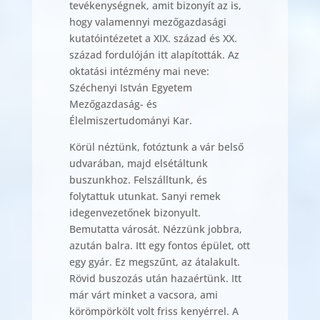
tevékenységnek, amit bizonyít az is,
hogy valamennyi mezőgazdasági
kutatóintézetet a XIX. század és XX.
század fordulóján itt alapították. Az
oktatási intézmény mai neve:
Széchenyi István Egyetem
Mezőgazdaság- és
Élelmiszertudományi Kar.
Körül néztünk, fotóztunk a vár belső
udvarában, majd elsétáltunk
buszunkhoz. Felszálltunk, és
folytattuk utunkat. Sanyi remek
idegenvezetőnek bizonyult.
Bemutatta városát. Nézzünk jobbra,
azután balra. Itt egy fontos épület, ott
egy gyár. Ez megszűnt, az átalakult.
Rövid buszozás után hazaértünk. Itt
már várt minket a vacsora, ami
körömpörkölt volt friss kenyérrel. A