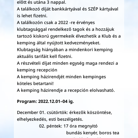
előtt és utána 3 nappal.
A találkozó díját bankkártyával és SZÉP kártyával
is lehet fizetni.
A találkozón csak a 2022 -re érvényes
klubtagsággal rendelkező tagok és a hozzájuk
tartozó kiskorú gyermekeik élvezhetik a Klub és a
kemping által nyújtott kedvezményeket.
Klubtagság hiányában a mindenkori kemping
aktuális tarifáit kell fizetni.
A részvételi díjat minden egység maga rendezi a
kemping recepción
A kemping házirendjét minden kempinges
köteles betartani!
A kemping házirendje a recepción elolvasható.
Program: 2022.12.01–04 ig.
December 01. csütörtök: érkezők köszöntése,
elhelyezkedés, esti beszélgetés.
02. péntek: 17 óra megnyitó
bundás kenyér, boros tea