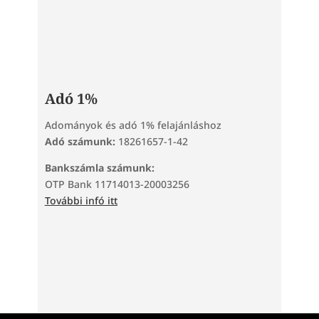
Adó 1%
Adományok és adó 1% felajánláshoz
Adó számunk:
18261657-1-42
Bankszámla számunk:
OTP Bank 11714013-20003256
További infó itt
Tárhelyszolgáltató: TeraHost Kft. | 2220 Vecsés, Kinizsi