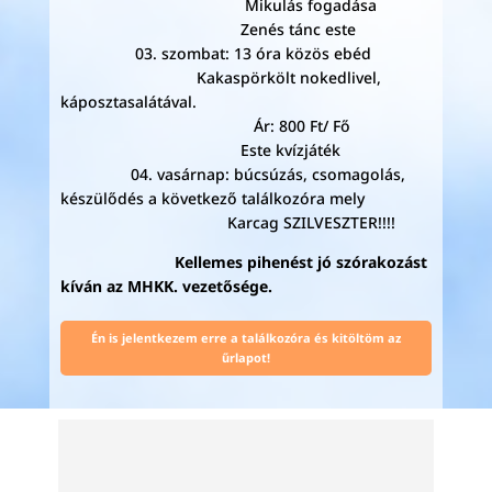
Mikulás fogadása
Zenés tánc este
03. szombat: 13 óra közös ebéd
Kakaspörkölt nokedlivel,
káposztasalátával.
Ár: 800 Ft/ Fő
Este kvízjáték
04. vasárnap: búcsúzás, csomagolás,
készülődés a következő találkozóra mely
Karcag SZILVESZTER!!!!
Kellemes pihenést jó szórakozást
kíván az MHKK. vezetősége.
Én is jelentkezem erre a találkozóra és kitöltöm az
űrlapot!