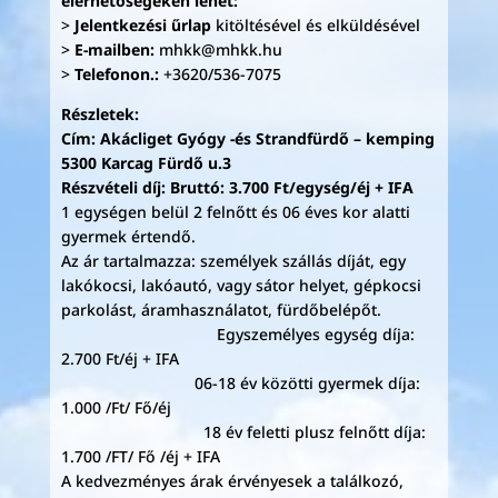
elérhetőségeken lehet:
>
Jelentkezési űrlap
kitöltésével és elküldésével
>
E-mailben:
mhkk@mhkk.hu
>
Telefonon.:
+3620/536-7075
Részletek:
Cím: Akácliget Gyógy -és Strandfürdő – kemping
5300 Karcag Fürdő u.3
Részvételi díj: Bruttó: 3.700 Ft/egység/éj + IFA
1 egységen belül 2 felnőtt és 06 éves kor alatti
gyermek értendő.
Az ár tartalmazza: személyek szállás díját, egy
lakókocsi, lakóautó, vagy sátor helyet, gépkocsi
parkolást, áramhasználatot, fürdőbelépőt.
Egyszemélyes egység díja:
2.700 Ft/éj + IFA
06-18 év közötti gyermek díja:
1.000 /Ft/ Fő/éj
18 év feletti plusz felnőtt díja:
1.700 /FT/ Fő /éj + IFA
A kedvezményes árak érvényesek a találkozó,