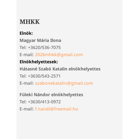
MHKK
Elnök:
Magyar Mária Ilona
Tel: +3620/536-7075
E-mail:
2026mhkk@gmail.com
Elnökhelyettesek:
Hátasné Szabó Katalin elnökhelyettes
Tel: +3630/543-2571
E-mail:
szabonekatalin@gmail.com
Füleki Nándor elnökhelyettes
Tel: +3630/413-0972
E-mail:
f.nandi@freemail.hu