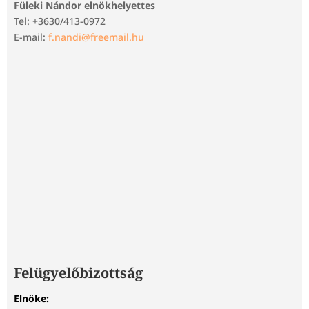
Füleki Nándor elnökhelyettes
Tel: +3630/413-0972
E-mail:
f.nandi@freemail.hu
Felügyelőbizottság
Elnöke: