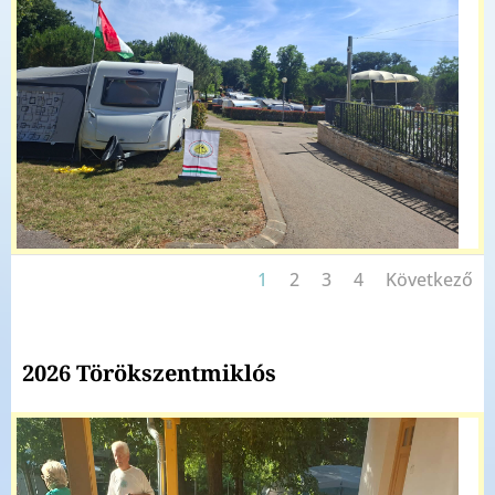
1
2
3
4
Következő
2026 Törökszentmiklós