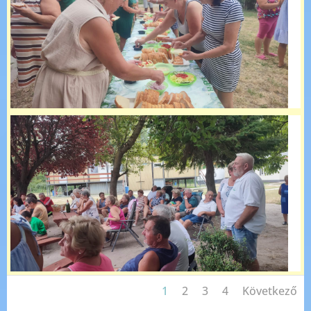
1
2
3
4
Következő