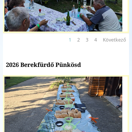
1
2
3
4
Következő
2026 Berekfürdő Pünkösd