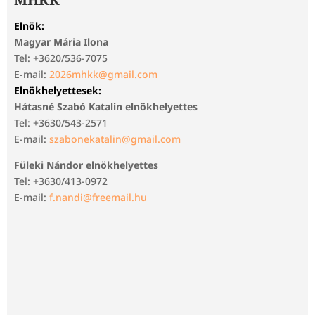
Elnök:
Magyar Mária Ilona
Tel: +3620/536-7075
E-mail:
2026mhkk@gmail.com
Elnökhelyettesek:
Hátasné Szabó Katalin elnökhelyettes
Tel: +3630/543-2571
E-mail:
szabonekatalin@gmail.com
Füleki Nándor elnökhelyettes
Tel: +3630/413-0972
E-mail:
f.nandi@freemail.hu