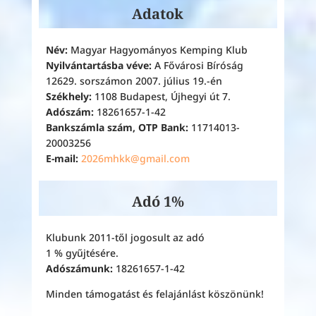
Adatok
Név:
Magyar Hagyományos Kemping Klub
Nyilvántartásba véve:
A Fővárosi Bíróság
12629. sorszámon 2007. július 19.-én
Székhely:
1108 Budapest, Újhegyi út 7.
Adószám:
18261657-1-42
Bankszámla szám, OTP Bank:
11714013-
20003256
E-mail:
2026mhkk@gmail.com
Adó 1%
Klubunk 2011-től jogosult az adó
1 % gyűjtésére.
Adószámunk:
18261657-1-42
Minden támogatást és felajánlást köszönünk!