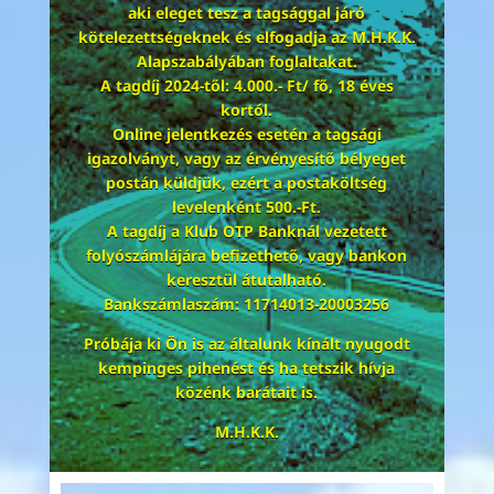
aki eleget tesz a tagsággal járó
kötelezettségeknek és elfogadja az M.H.K.K.
Alapszabályában foglaltakat.
A tagdíj 2024-től:
4.000.- Ft/ fő, 18 éves
kortól.
Online jelentkezés esetén a tagsági
igazolványt, vagy az érvényesítő bélyeget
postán küldjük, ezért a postaköltség
levelenként 500.-Ft.
A tagdíj a Klub OTP Banknál vezetett
folyószámlájára befizethető, vagy bankon
keresztül átutalható.
Bankszámlaszám:
11714013-20003256
Próbája ki Ön is az általunk kínált nyugodt
kempinges pihenést és ha tetszik hívja
közénk barátait is.
M.H.K.K.