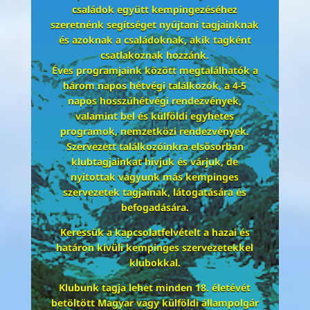
családok együtt kempingezéséhez
szeretnénk segítséget nyújtani tagjainknak
és azoknak a családoknak, akik tagként
csatlakoznak hozzánk.
Éves programjaink között megtalálhatók a
három napos hétvégi találkozók, a 4-5
napos hosszúhétvégi rendezvények,
valamint bel és külföldi egyhetes
programok, nemzetközi rendezvények.
Szervezett találkozóinkra elsősorban
klubtagjainkat hívjuk és várjuk, de
nyitottak vagyunk más kempinges
szervezetek tagjainak, látogatására és
befogadására.
Keressük a kapcsolatfelvételt a hazai és
határon kívüli kempinges szervezetekkel
klubokkal.
Klubunk tagja lehet minden 18. életévét
betöltött Magyar vagy külföldi állampolgár