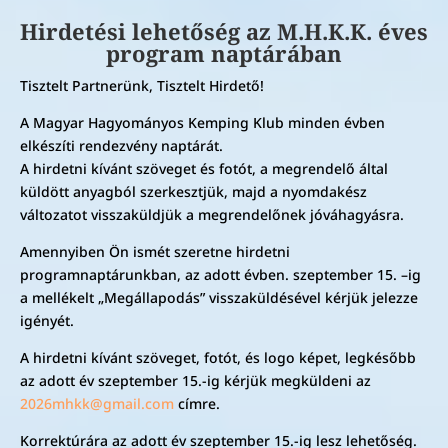
Hirdetési lehetőség az M.H.K.K. éves
program naptárában
Tisztelt Partnerünk, Tisztelt Hirdető!
A Magyar Hagyományos Kemping Klub minden évben
elkészíti rendezvény naptárát.
A hirdetni kívánt szöveget és fotót, a megrendelő által
küldött anyagból szerkesztjük, majd a nyomdakész
változatot visszaküldjük a megrendelőnek jóváhagyásra.
Amennyiben Ön ismét szeretne hirdetni
programnaptárunkban, az adott évben. szeptember 15. –ig
a mellékelt „Megállapodás” visszaküldésével kérjük jelezze
igényét.
A hirdetni kívánt szöveget, fotót, és logo képet, legkésőbb
az adott év szeptember 15.-ig kérjük megküldeni az
2026mhkk@gmail.com
címre.
Korrektúrára az adott év szeptember 15.-ig lesz lehetőség.