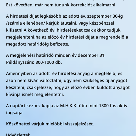
Ezt követően, már nem tudunk korrekciót alkalmazni.
A hirdetési díjat legkésőbb az adott év. szeptember 30-ig
/számla ellenében/ kérjük átutalni, vagy készpénzzel
kifizetni.A következő évi hirdetéseket csak akkor tudjuk
megjeleníteni,ha az előző év hirdetési díját a megrendelő a
megadott határidőig befizette.
A megjelenési határidő minden év december 31.
Példányszám: 800-1000 db.
Amennyiben az adott év hirdetési anyag a megfelelő, és
azon nem kíván változtatni, úgy nem szükséges új anyagot
készíteni, csak jelezze, hogy az előző évben küldött anyagot
kívánja ismét megjelentetni.
A naptárt kézhez kapja az M.H.K.K több mint 1300 fős aktív
tagsága.
Köszönettel várjuk mielőbbi visszajelzését.
Üdvözlettel: