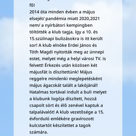
fő!
2014 óta minden évben a május
elsejét/ pandémia miatt 2020,2021
nem/ a nyírbátori kempingben
töltötték a klub tagja, így a 10. és
15.szülinapi bulizásokra is itt került
sor! A klub elnöke Erdei János és
Tóth Magdi nyitották meg az ünnepi
estet, melyet még a helyi városi TV. is
felvett! Érkezés után közösen két
májusfát is díszítettünk! Május
reggelre mindenki meglepetésként
május ágacskát talált a lakójánál!
Hatalmas tortával indult a buli melyet
a klubunk logója díszített, hozzá
csapolt sört és élő zenével kaptuk a
talpalávalót! A klub vezetősége a 15.
évforduló emlékére gravírozott
kulcstartót készítettet a tagok
számára.