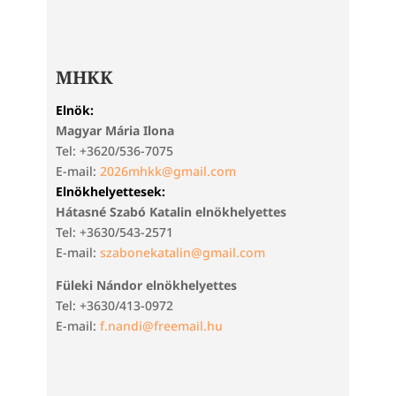
MHKK
Elnök:
Magyar Mária Ilona
Tel: +3620/536-7075
E-mail:
2026mhkk@gmail.com
Elnökhelyettesek:
Hátasné Szabó Katalin elnökhelyettes
Tel: +3630/543-2571
E-mail:
szabonekatalin@gmail.com
Füleki Nándor elnökhelyettes
Tel: +3630/413-0972
E-mail:
f.nandi@freemail.hu