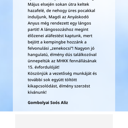
Május elsején sokan útra keltek
hazafelé, de nehogy üres pocakkal
induljunk, Magdi az Anyáskodó
Anyus még rendezett egy lángos
partit! A lángosozáshoz megint
élőzenei aláfestést kaptunk, mert
bejött a kempingbe hozzánk a
felvonulási „zenekocsi”! Nagyon jó
hangulatú, élmény dús találkozóval
ünnepeltük az MHKK fennállásának
15. évfordulóját!
Köszönjük a vezetőség munkáját és
további sok együtt töltött
kikapcsolódást, élmény szerzést
kívánunk!
Gombolyai Soós Aliz