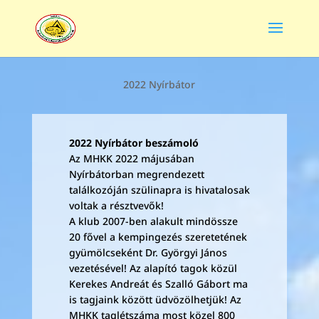
2022 Nyírbátor
2022 Nyírbátor beszámoló
Az MHKK 2022 májusában
Nyírbátorban megrendezett
találkozóján szülinapra is hivatalosak
voltak a résztvevők!
A klub 2007-ben alakult mindössze
20 fővel a kempingezés szeretetének
gyümölcseként Dr. Györgyi János
vezetésével! Az alapító tagok közül
Kerekes Andreát és Szalló Gábort ma
is tagjaink között üdvözölhetjük! Az
MHKK taglétszáma most közel 800