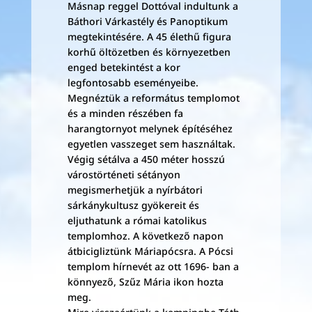
Másnap reggel Dottóval indultunk a
Báthori Várkastély és Panoptikum
megtekintésére. A 45 élethű figura
korhű öltözetben és környezetben
enged betekintést a kor
legfontosabb eseményeibe.
Megnéztük a református templomot
és a minden részében fa
harangtornyot melynek építéséhez
egyetlen vasszeget sem használtak.
Végig sétálva a 450 méter hosszú
várostörténeti sétányon
megismerhetjük a nyírbátori
sárkánykultusz gyökereit és
eljuthatunk a római katolikus
templomhoz. A következő napon
átbicigliztünk Máriapócsra. A Pócsi
templom hírnevét az ott 1696- ban a
könnyező, Szűz Mária ikon hozta
meg.