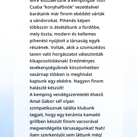
Mire visszaértünk a kempingbe Tóth
Csaba “konyhafőnök” vezetésével
barátaink már finom ebéddel várták
a vándorokat. Pihenés képen
többször is átsétáltunk a fürdőbe,
mely tiszta, modern és kellemes
pihenést nyújtott a társaság egyik
részének. Voltak, akik a szomszédos
tavon való horgászatot választották
kikapcsolódásnak! Eredményes
tevékenységüknek köszönhetően
vasárnap többen is meghívást
kaptunk egy ebédre. Nagyon finom
halászlé készült!
A kemping vendégszeretetét élvező
Antal Gábor séf olyan
szimpatikusnak találta klubunk
tagjait, hogy egy kerámia kamadó
grillben készült finom vacsorával
megvendégelte társaságunkat! Nah!
ilyen szerkentyűt sem láttunk még!