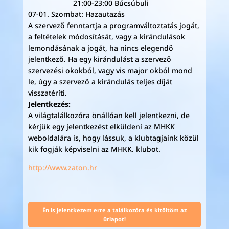
21:00-23:00 Búcsúbuli
07-01. Szombat: Hazautazás
A szervező fenntartja a programváltoztatás jogát,
a feltételek módosítását, vagy a kirándulások
lemondásának a jogát, ha nincs elegendő
jelentkező. Ha egy kirándulást a szervező
szervezési okokból, vagy vis major okból mond
le, úgy a szervező a kirándulás teljes díját
visszatéríti.
Jelentkezés:
A világtalálkozóra önállóan kell jelentkezni, de
kérjük egy jelentkezést elküldeni az MHKK
weboldalára is, hogy lássuk, a klubtagjaink közül
kik fogják képviselni az MHKK. klubot.
http://www.zaton.hr
Én is jelentkezem erre a találkozóra és kitöltöm az
űrlapot!