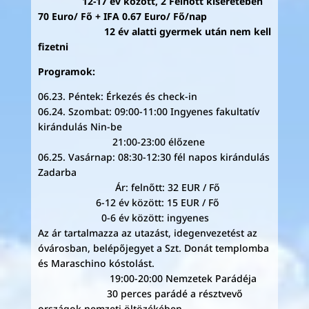
12-17 év között, 2 Felnőtt kíséretében
70 Euro/ Fő + IFA 0.67 Euro/ Fő/nap
12 év alatti gyermek után nem kell
fizetni
Programok:
06.23. Péntek: Érkezés és check-in
06.24. Szombat: 09:00-11:00 Ingyenes fakultatív
kirándulás Nin-be
21:00-23:00 élőzene
06.25. Vasárnap: 08:30-12:30 fél napos kirándulás
Zadarba
Ár: felnőtt: 32 EUR / Fő
6-12 év között: 15 EUR / Fő
0-6 év között: ingyenes
Az ár tartalmazza az utazást, idegenvezetést az
óvárosban, belépőjegyet a Szt. Donát templomba
és Maraschino kóstolást.
19:00-20:00 Nemzetek Parádéja
30 perces parádé a résztvevő
országok nemzeti öltözékében.