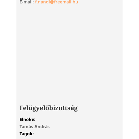
E-mail:
f.nandi@freemail.hu
Felügyelőbizottság
Elnöke:
Tamás András
Tagok: