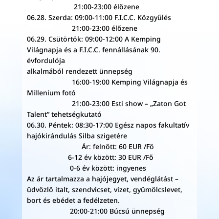
21:00-23:00 élőzene
06.28. Szerda: 09:00-11:00 F.I.C.C. Közgyűlés
21:00-23:00 élőzene
06.29. Csütörtök: 09:00-12:00 A Kemping
Világnapja és a F.I.C.C. fennállásának 90.
évfordulója
alkalmából rendezett ünnepség
16:00-19:00 Kemping Világnapja és
Millenium fotó
21:00-23:00 Esti show – „Zaton Got
Talent” tehetségkutató
06.30. Péntek: 08:30-17:00 Egész napos fakultatív
hajókirándulás Silba szigetére
Ár: felnőtt: 60 EUR /Fő
6-12 év között: 30 EUR /Fő
0-6 év között: ingyenes
Az ár tartalmazza a hajójegyet, vendéglátást –
üdvözlő italt, szendvicset, vizet, gyümölcslevet,
bort és ebédet a fedélzeten.
20:00-21:00 Búcsú ünnepség