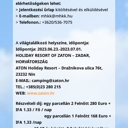
elérhetőségeken lehet:
>
Jelentkezési űrlap
kitöltésével és elküldésével
>
E-mailben:
mhkk@mhkk.hu
>
Telefonon.:
+3620/536-7075
A
világtalálkozó helyszíne, időpontja:
Időpontja: 2023.06.23.-2023.07.01.
HOLIDAY RESORT OF ZATON – ZADAR,
HORVÁTORSZÁG
ATON Holiday Resort – Dražnikova ulica 76t,
23232 Nin
E-MAIL: camping@zaton.hr
TEL.: +385(0)23 280 215
WEB:
www.zaton.hr
Részvételi díj: egy parcellán 2 Felnőtt 280 Euro +
IFA 1.33 / Fő / nap
egy parcellán 1 Felnőtt 168 Euro +
IFA 1.33 /nap