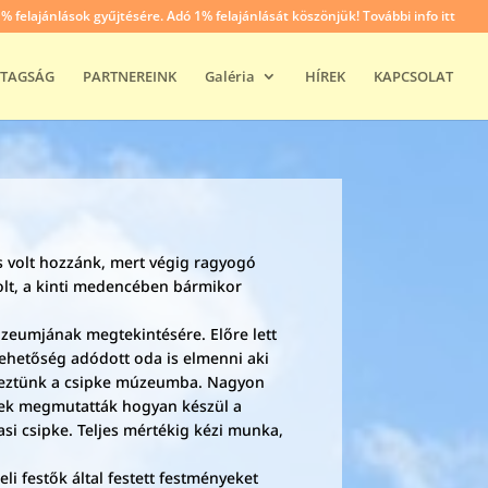
felajánlások gyűjtésére. Adó 1% felajánlását köszönjük! További info itt
TAGSÁG
PARTNEREINK
Galéria
HÍREK
KAPCSOLAT
s volt hozzánk, mert végig ragyogó
olt, a kinti medencében bármikor
zeumjának megtekintésére. Előre lett
lehetőség adódott oda is elmenni aki
rkeztünk a csipke múzeumba. Nagyon
lgyek megmutatták hogyan készül a
si csipke. Teljes mértékig kézi munka,
 festők által festett festményeket