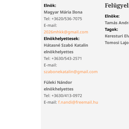
Felügyel
Elnök:
Magyar Mária Ilona
Elnöke:
Tel: +3620/536-7075
Tamás Andr
E-mail:
Tagok:
2026mhkk@gmail.com
Keresturi El
Elnökhelyettesek:
Tomosi Laj
Hátasné Szabó Katalin
elnökhelyettes
Tel: +3630/543-2571
E-mail:
szabonekatalin@gmail.com
Füleki Nándor
elnökhelyettes
Tel: +3630/413-0972
E-mail:
f.nandi@freemail.hu