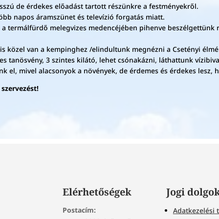
osszú de érdekes előadást tartott részünkre a festményekről.
több napos áramszünet és televízió forgatás miatt.
s a termálfürdő melegvizes medencéjében pihenve beszélgettünk r
is közel van a kempinghez /elindultunk megnézni a Csetényi élmén
s tanösvény, 3 szintes kilátó, lehet csónakázni, láthattunk vízibiv
k el, mivel alacsonyok a növények, de érdemes és érdekes lesz, 
szervezést!
Elérhetőségek
Jogi dolgo
Postacím:
Adatkezelési 