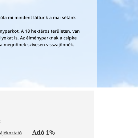
óla mi mindent láttunk a mai sétánk
yparkot. A 18 hektáros területen, van
alyokat is, Az élményparknak a csipke
ha megnőnek szívesen visszajönnék.
k
Adó 1%
tájékoztató