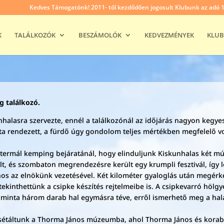
Kedves Támogatónk! 2011- től kezdődően jogosult Klubunk az adó 1% 
K
TALÁLKOZÓK
BESZÁMOLÓK
KEDVEZMÉNYEK
KLUB
g találkozó.
nhalasra szervezte, ennél a találkozónál az időjárás nagyon kegye
ta rendezett, a fürdő úgy gondolom teljes mértékben megfelelő v
 termál kemping bejáratánál, hogy elinduljunk Kiskunhalas két mú
t, és szombaton megrendezésre került egy krumpli fesztivál, így 
ános az elnökünk vezetésével. Két kilométer gyaloglás után megé
etekinthettünk a csipke készítés rejtelmeibe is. A csipkevarró hö
 minta három darab hal egymásra téve, erről ismerhető meg a hala
táltunk a Thorma János múzeumba, ahol Thorma János és korabeli