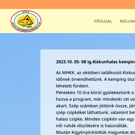
FŐOLDAL
RÓLUN
2023.10. 05- 08 ig.Kiskunhalas kempin
Az MHKK. az októberi találkozót Kisku
időnek örvendhettünk. A kemping tisz
lehetett fürdeni.
Pénteken 10 óra körül gyülekeztünk a
hozva a program, már mindenki ott vol
akart. Szép számban jöttünk össze, J
szép csipkéket láthattunk, valamint b
halasi csipke. Minden csipkén van egy
női ruhák díszítésére is használták.
Miután kigyönyörködtük magunkat átsé