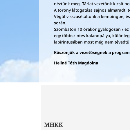
néztünk meg. Tárlat vezetőnk kicsit h
A torony látogatása sajnos elmaradt, 
Végül visszasétáltunk a kempingbe, é
során.
Szombaton 10 órakor gyalogosan / ez 
egy többszintes kalandpálya, különlege
labirintusában most még nem tévedtün
Köszönjük a vezetőségnek a program 
Hellné Tóth Magdolna
MHKK