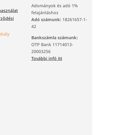
Adományok és adó 1%
használat
felajánláshoz
rződési
Adó számunk:
18261657-1-
42
bály
Bankszámla számunk:
OTP Bank 11714013-
20003256
További infó itt