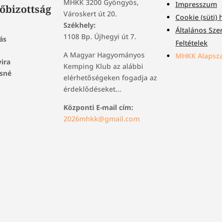
MHKK 3200 Gyöngyös,
Impresszum
őbizottság
Városkert út 20.
Cookie (süti) 
Székhely:
Általános Sze
1108 Bp. Újhegyi út 7.
ás
Feltételek
A Magyar Hagyományos
MHKK Alapsza
vira
Kemping Klub az alábbi
osné
elérhetőségeken fogadja az
érdeklődéseket...
Központi E-mail cím:
2026mhkk@gmail.com