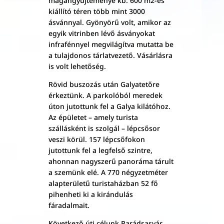
magángyűjteménye kb. 600 m2-es
kiállító téren több mint 3000
ásvánnyal. Gyönyörű volt, amikor az
egyik vitrinben lévő ásványokat
infrafénnyel megvilágítva mutatta be
a tulajdonos tárlatvezető. Vásárlásra
is volt lehetőség.
Rövid buszozás után Galyatetőre
érkeztünk. A parkolóból meredek
úton jutottunk fel a Galya kilátóhoz.
Az épületet – amely turista
szállásként is szolgál – lépcsősor
veszi körül. 157 lépcsőfokon
jutottunk fel a legfelső szintre,
ahonnan nagyszerű panoráma tárult
a szemünk elé. A 770 négyzetméter
alapterületű turistaházban 52 fő
pihenheti ki a kirándulás
fáradalmait.
Következő úti célunk Parádsasvár