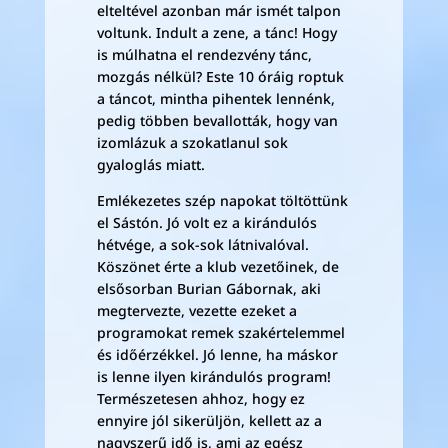
elteltével azonban már ismét talpon
voltunk. Indult a zene, a tánc! Hogy
is múlhatna el rendezvény tánc,
mozgás nélkül? Este 10 óráig roptuk
a táncot, mintha pihentek lennénk,
pedig többen bevallották, hogy van
izomlázuk a szokatlanul sok
gyaloglás miatt.
Emlékezetes szép napokat töltöttünk
el Sástón. Jó volt ez a kirándulós
hétvége, a sok-sok látnivalóval.
Köszönet érte a klub vezetőinek, de
elsősorban Burian Gábornak, aki
megtervezte, vezette ezeket a
programokat remek szakértelemmel
és időérzékkel. Jó lenne, ha máskor
is lenne ilyen kirándulós program!
Természetesen ahhoz, hogy ez
ennyire jól sikerüljön, kellett az a
nagyszerű idő is, ami az egész