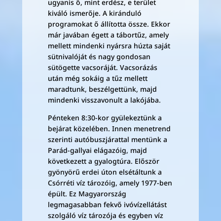
ugyanis ő, mint erdész, e terület
kiváló ismerője. A kiránduló
programokat ő állította össze. Ekkor
már javában égett a tábortűz, amely
mellett mindenki nyársra húzta saját
sütnivalóját és nagy gondosan
sütögette vacsoráját. Vacsorázás
után még sokáig a tűz mellett
maradtunk, beszélgettünk, majd
mindenki visszavonult a lakójába.
Pénteken 8:30-kor gyülekeztünk a
bejárat közelében. Innen menetrend
szerinti autóbuszjárattal mentünk a
Parád-gallyai elágazóig, majd
következett a gyalogtúra. Először
gyönyörű erdei úton elsétáltunk a
Csórréti víz tározóig, amely 1977-ben
épült. Ez Magyarország
legmagasabban fekvő ivóvízellátást
szolgáló víz tározója és egyben víz