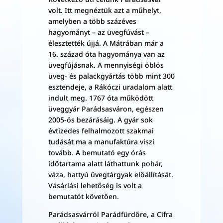
volt. Itt megnéztük azt a műhelyt,
amelyben a több százéves
hagyományt – az üvegfúvást –
élesztették újjá. A Mátrában már a
16. század óta hagyománya van az
üvegfújásnak. A mennyiségi öblös
üveg- és palackgyártás több mint 300
esztendeje, a Rákóczi uradalom alatt
indult meg. 1767 óta működött
üveggyár Parádsasváron, egészen
2005-ös bezárásáig. A gyár sok
évtizedes felhalmozott szakmai
tudását ma a manufaktúra viszi
tovább. A bemutató egy órás
időtartama alatt láthattunk pohár,
váza, hattyú üvegtárgyak előállítását.
Vásárlási lehetőség is volt a
bemutatót követően.
Parádsasvárról Parádfürdőre, a Cifra