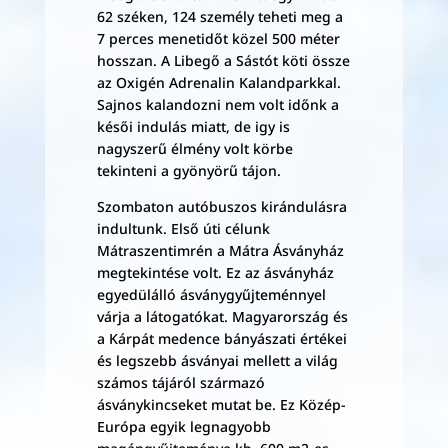
62 széken, 124 személy teheti meg a
7 perces menetidőt közel 500 méter
hosszan. A Libegő a Sástót köti össze
az Oxigén Adrenalin Kalandparkkal.
Sajnos kalandozni nem volt időnk a
késői indulás miatt, de igy is
nagyszerű élmény volt körbe
tekinteni a gyönyörű tájon.
Szombaton autóbuszos kirándulásra
indultunk. Első úti célunk
Mátraszentimrén a Mátra Ásványház
megtekintése volt. Ez az ásványház
egyedülálló ásványgyűjteménnyel
várja a látogatókat. Magyarország és
a Kárpát medence bányászati értékei
és legszebb ásványai mellett a világ
számos tájáról származó
ásványkincseket mutat be. Ez Közép-
Európa egyik legnagyobb