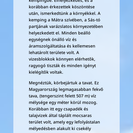
kempingbe. Elhelyezkedés, és a
korábban érkezettek köszöntése
után, ismerkedtünk a környékkel. A
kemping a Mátra szívében, a Sás-tó
partjának varázslatos környezetében
helyezkedett el. Minden beálló
egységnek önálló víz és
áramszolgáltatása és kellemesen
lehatárolt területe volt. A
vizesblokkok könnyen elérhetők,
ragyogó tiszták és minden igényt
kielégítők voltak.
Megnéztük, körbejártuk a tavat. Ez
Magyarország legmagasabban fekvő
tava, (tengerszint felett 507 m) víz
mélysége egy méter körül mozog.
Korábban itt egy csapadék és
talajvizek által táplált mocsaras
terület volt, amely egy lefolyástalan
mélyedésben alakult ki csekély