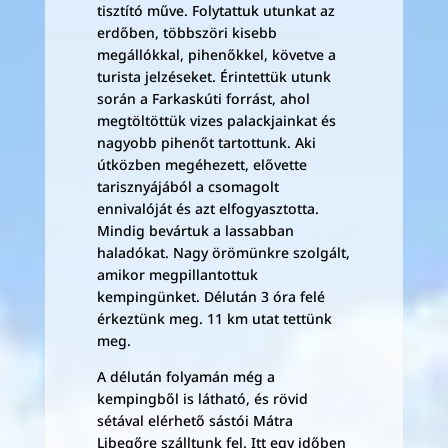
tisztító műve. Folytattuk utunkat az
erdőben, többszöri kisebb
megállókkal, pihenőkkel, követve a
turista jelzéseket. Érintettük utunk
során a Farkaskúti forrást, ahol
megtöltöttük vizes palackjainkat és
nagyobb pihenőt tartottunk. Aki
útközben megéhezett, elővette
tarisznyájából a csomagolt
ennivalóját és azt elfogyasztotta.
Mindig bevártuk a lassabban
haladókat. Nagy örömünkre szolgált,
amikor megpillantottuk
kempingünket. Délután 3 óra felé
érkeztünk meg. 11 km utat tettünk
meg.
A délután folyamán még a
kempingből is látható, és rövid
sétával elérhető sástói Mátra
Libegőre szálltunk fel. Itt egy időben