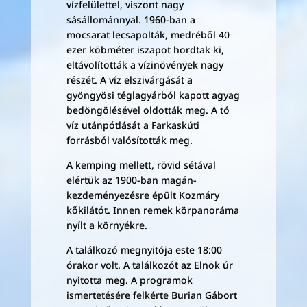
vízfelülettel, viszont nagy
sásállománnyal. 1960-ban a
mocsarat lecsapolták, medréből 40
ezer köbméter iszapot hordtak ki,
eltávolították a vízinövények nagy
részét. A víz elszivárgását a
gyöngyösi téglagyárból kapott agyag
bedöngölésével oldották meg. A tó
víz utánpótlását a Farkaskúti
forrásból valósították meg.
A kemping mellett, rövid sétával
elértük az 1900-ban magán-
kezdeményezésre épült Kozmáry
kőkilátót. Innen remek körpanoráma
nyílt a környékre.
A találkozó megnyitója este 18:00
órakor volt. A találkozót az Elnök úr
nyitotta meg. A programok
ismertetésére felkérte Burian Gábort