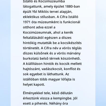
Istálló és Kocsimúzeumba
látogattunk, amely épület 1880-ban
épült Ybl Miklós tervei alapján,
eklektikus stílusban. A Cifra Istálló
1971 óta múzeumként is funkcionál
otthont adva ezzel a
Kocsimúzeumnak, ahol a kerék
feltalálásától egészen a díszes
hintókig mutatták be a kocsikészítés
történetét. A Cifra név a vörös téglás
díszes külsőnek és a vörös márvány
burkolatú belső térnek köszönhető.
A kiállításon hintók és kocsik mellett
hajtószánt, vadászkocsit, konflist és
sok egyebet is láthattunk. Az
istállóban több magyar lófajta is
helyet kapott.
Élményekkel tele, késő délután
érkeztünk vissza a kempingbe. Jól
esett a pihenés. Néhány óra