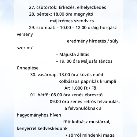
27. csütörtök: Érkezés, elhelyezkedés
28. péntek: 18.00 óra megnyitó
májkrémes szendvics
29. szombat: – 10.00 – 12.00 óráig horgász
verseny
eredmény hirdetés / súly
szerint/
– Májusfa állítás
– 19. 00 óra Májusfa táncos
ünneplése
30. vasárnap: 13.00 óra közös ebéd
Kolbászos paprikás krumpli
Ár: 1.000 Ft / Fő.
01. hétfő: 08.00 óra zenés ébresztő
09.00 óra zenés retrós felvonulás,
a felvonulóknak a
hagyományhoz híven
főtt kolbász mustárral,
kenyérrel kedveskedünk
/ sörről mindenki maga