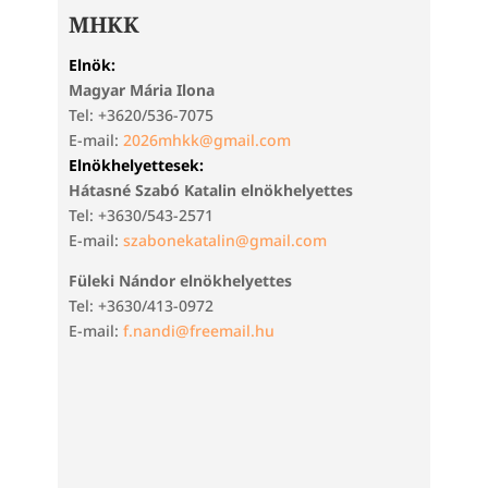
MHKK
Elnök:
Magyar Mária Ilona
Tel: +3620/536-7075
E-mail:
2026mhkk@gmail.com
Elnökhelyettesek:
Hátasné Szabó Katalin elnökhelyettes
Tel: +3630/543-2571
E-mail:
szabonekatalin@gmail.com
Füleki Nándor elnökhelyettes
Tel: +3630/413-0972
E-mail:
f.nandi@freemail.hu