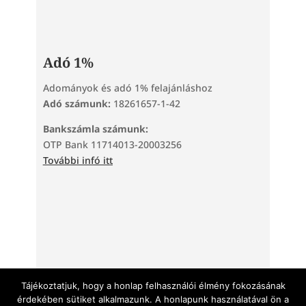
Adó 1%
Adományok és adó 1% felajánláshoz
Adó számunk:
18261657-1-42
Bankszámla számunk:
OTP Bank 11714013-20003256
További infó itt
Tárhelyszolgáltató: TeraHost Kft. | 2220 Vecsés, Kinizsi
utca 73. | +36 30 690 9394 | info@teratarhely.hu |
Tájékoztatjuk, hogy a honlap felhasználói élmény fokozásának
teratarhely.hu
érdekében sütiket alkalmazunk. A honlapunk használatával ön a
Weboldalkészítés:
Debreceni weboldal készítő szakember