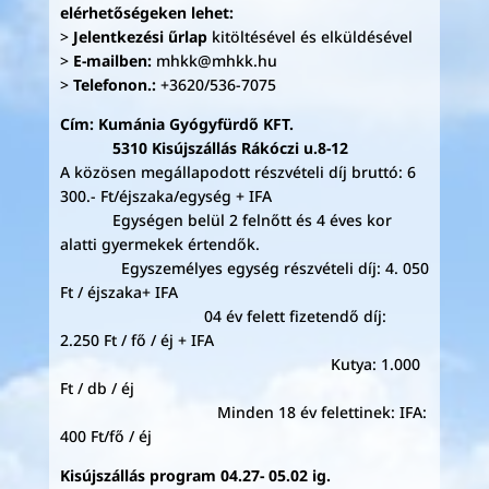
elérhetőségeken lehet:
>
Jelentkezési űrlap
kitöltésével és elküldésével
>
E-mailben:
mhkk@mhkk.hu
>
Telefonon.:
+3620/536-7075
Cím: Kumánia Gyógyfürdő KFT.
5310 Kisújszállás Rákóczi u.8-12
A közösen megállapodott részvételi díj bruttó: 6
300.- Ft/éjszaka/egység + IFA
Egységen belül 2 felnőtt és 4 éves kor
alatti gyermekek értendők.
Egyszemélyes egység részvételi díj: 4. 050
Ft / éjszaka+ IFA
04 év felett fizetendő díj:
2.250 Ft / fő / éj + IFA
Kutya: 1.000
Ft / db / éj
Minden 18 év felettinek: IFA:
400 Ft/fő / éj
Kisújszállás program 04.27- 05.02 ig.