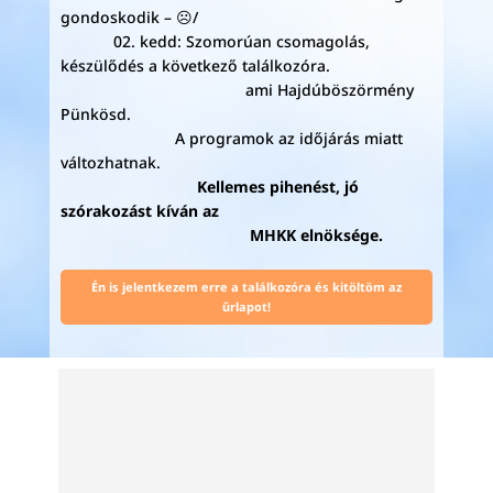
gondoskodik – ☹/
02. kedd: Szomorúan csomagolás,
készülődés a következő találkozóra.
ami Hajdúböszörmény
Pünkösd.
A programok az időjárás miatt
változhatnak.
Kellemes pihenést, jó
szórakozást kíván az
MHKK elnöksége.
Én is jelentkezem erre a találkozóra és kitöltöm az
űrlapot!