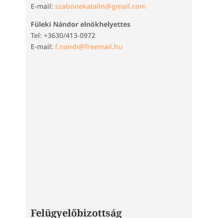
E-mail:
szabonekatalin@gmail.com
Füleki Nándor elnökhelyettes
Tel: +3630/413-0972
E-mail:
f.nandi@freemail.hu
Felügyelőbizottság