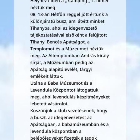
Helyhez illően a „ Camping „ c. filmet
néztük meg.
08. 18-án Hétfőn reggel jött értünk a
különjáratú busz, ami átvitt minket
Tihanyba, ahol az idegenvezető
tájékoztatásával elsőként a felújított
Tihanyi Bencés Apátságot, a
Templomot és a Múzeumot néztük
meg. Az Altemplomban András király
sírját, a Múzeumban pedig az
Apátság alapítólevelét, tárgyi
emlékeit láttuk.
Utána a Baba Múzeumot és a
Levendula Központot látogattuk
meg, ahol levendulás készítményeket
lehetett vásárolni.
Köszönjük a klub vezetésének, hogy
a buszt, az idegenvezetést az
Apátságban, a babamúzeumban és a
levendula központban a
belépőjegyeket fizették a tagok