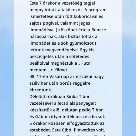
Este 7 órakor a vezetőség tagjai
megnyitották a találkozót. A program
ismertetése után főtt kukoricával és
sajtos pogival, valamint jeges
limonádéval ( köszönet érte a Bencze
házaspárnak, akik biztosították a
limonádét és a sok gyümölcsöt )
lettünk megvendégelve. Egy kis
beszélgetés után a sötétedés
beálltával megnéztük a „ Futni
mentem „ c. filmet.
08. 17-én Vasárnap az éjszakai nagy
szélvihar után borús reggelre
ébredtünk.
Délelőtti órákban Sinka Tibor
vezetésével a lecsó alapanyagait
készítettük elő, délután pedig Tibor
és Gábor rittyentették össze a lecsót.
5 órakor közösen elfogyasztottuk az
estebédet. Este újból filmvetítés volt.