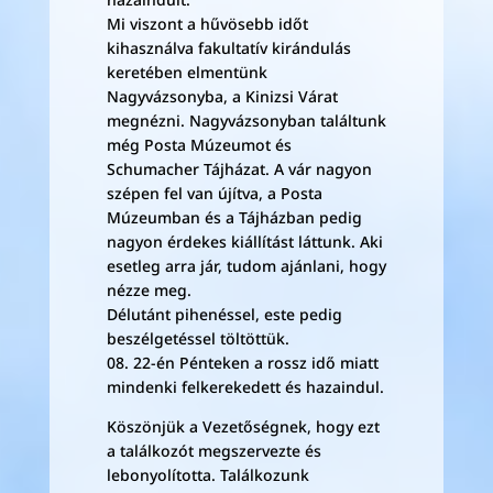
Mi viszont a hűvösebb időt
kihasználva fakultatív kirándulás
keretében elmentünk
Nagyvázsonyba, a Kinizsi Várat
megnézni. Nagyvázsonyban találtunk
még Posta Múzeumot és
Schumacher Tájházat. A vár nagyon
szépen fel van újítva, a Posta
Múzeumban és a Tájházban pedig
nagyon érdekes kiállítást láttunk. Aki
esetleg arra jár, tudom ajánlani, hogy
nézze meg.
Délutánt pihenéssel, este pedig
beszélgetéssel töltöttük.
08. 22-én Pénteken a rossz idő miatt
mindenki felkerekedett és hazaindul.
Köszönjük a Vezetőségnek, hogy ezt
a találkozót megszervezte és
lebonyolította. Találkozunk