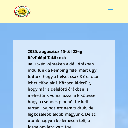
2025. augusztus 15-től 22-ig
Révfülöpi Találkozó
08. 15-én Pénteken a déli órákban
indultunk a kemping felé, mert úgy
tudtuk, hogy a helyet csak 3 óra után
lehet elfoglalni. Közben kiderült,
hogy már a délelőtti órákban is
mehettünk volna, azzal a kikötéssel,
hogy a csendes pihenőt be kell
tartani. Sajnos ezt nem tudtuk, de
legközelebb előbb megyünk. De az
utunk nagyon kellemesen telt, a
forgalom laza volt, így