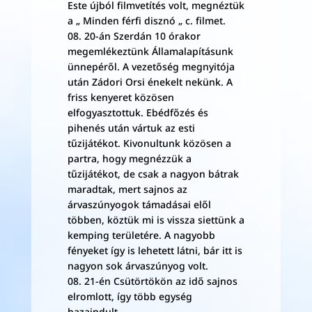
Este újból filmvetítés volt, megnéztük
a „ Minden férfi disznó „ c. filmet.
08. 20-án Szerdán 10 órakor
megemlékeztünk Államalapításunk
ünnepéről. A vezetőség megnyitója
után Zádori Orsi énekelt nekünk. A
friss kenyeret közösen
elfogyasztottuk. Ebédfőzés és
pihenés után vártuk az esti
tűzijátékot. Kivonultunk közösen a
partra, hogy megnézzük a
tűzijátékot, de csak a nagyon bátrak
maradtak, mert sajnos az
árvaszúnyogok támadásai elől
többen, köztük mi is vissza siettünk a
kemping területére. A nagyobb
fényeket így is lehetett látni, bár itt is
nagyon sok árvaszúnyog volt.
08. 21-én Csütörtökön az idő sajnos
elromlott, így több egység
hazaindult.