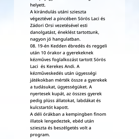
helyett.
A kirándulás utáni szieszta
végeztével a pincében Sörös Laci és
Zádori Orsi vezetésével esti
danolgatást, éneklést tartottunk,
nagyon jó hangulatban.
08. 19-én Kedden ébredés és reggeli
után 10 órakor a gyerekeknek
kézműves foglalkozást tartott Sörös
Laci és Kerekes Andi. A
kézműveskedés után ügyességi
játékokban mérték össze a gyerekek
a tudásukat, ügyességüket. A
nyertesek kupát, az összes gyerek
pedig plüss állatokat, labdákat és
kulcstartót kapott.
A déli órákban a kempingben finom
illatok lengedeztek, ebéd után
szieszta és beszélgetés volt a
program.