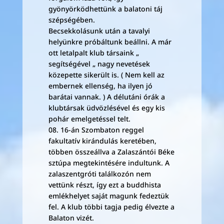
gyönyörködhettünk a balatoni táj
szépségében.
Becsekkolásunk után a tavalyi
helyünkre próbáltunk beállni. A már
ott letalpalt klub társaink „
segítségével „ nagy nevetések
közepette sikerült is. ( Nem kell az
embernek ellenség, ha ilyen jó
barátai vannak. ) A délutáni órák a
klubtársak üdvözlésével és egy kis
pohár emelgetéssel telt.
08. 16-án Szombaton reggel
fakultatív kirándulás keretében,
többen összeállva a Zalaszántói Béke
sztúpa megtekintésére indultunk. A
zalaszentgróti találkozón nem
vettünk részt, így ezt a buddhista
emlékhelyet saját magunk fedeztük
fel. A klub többi tagja pedig élvezte a
Balaton vizét.