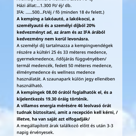
Házi állat:…1.300 Ft/ éj/ db.
IFA: ……500…Ft/éj / fő (minden 18 év felett.)
A kemping a lakóautó, a lakókocsi, a
személyautó és a személyi díjból 20%
kedvezményt ad, az áram és az IFA árából
kedvezmény nem kerül levonásra.
A személyi díj tartalmazza a kempingvendégek
részére a kültéri 25 és 33 méteres medence,
gyermekmedence, /időjárás függvényében/
termál medencék, fedett 50 méteres medence,
élménymedence és wellness medence
használatát. A szaunapark külön jegy ellenében
használható.
A kempingek 08.00 órától foglalhatók el, és a
kijelentkezés 19.30 óráig történik.
A villamos energia mérésére 46 leolvasó órát
tudnak biztosítani, amit a recepción kell kérni, /
illetve, ha van saját azt elfogadják/
A megállapított árak találkozó előtt és után 3-3
napig érvényesek.