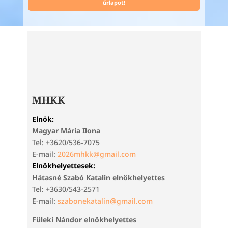
űrlapot!
MHKK
Elnök:
Magyar Mária Ilona
Tel: +3620/536-7075
E-mail:
2026mhkk@gmail.com
Elnökhelyettesek:
Hátasné Szabó Katalin elnökhelyettes
Tel: +3630/543-2571
E-mail:
szabonekatalin@gmail.com
Füleki Nándor elnökhelyettes