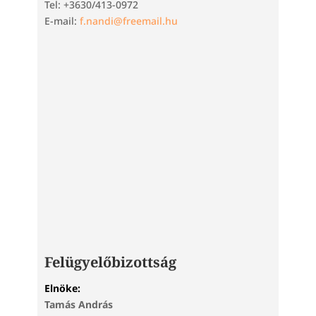
Tel: +3630/413-0972
E-mail:
f.nandi@freemail.hu
Felügyelőbizottság
Elnöke:
Tamás András