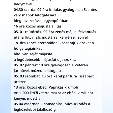
hagymával
04.30 szerda: 09 óra indulás gyalogosan Szentes
városnapok látogatására.
idegenvezetővel, egyenpólóban.
16 óra közös májusfa állítás.
05. 01 csütörtök: 09 óra zenés májusi felvonulás
utána főtt virsli, mustárral kenyérrel, sörrel
18. óra zenés szerenáddal köszöntjük azokat a
hölgy tagjainkat,
ahol van saját májusfa
a legötletesebb májusfát díjazzuk is.
05. 02 péntek: 10 óra gyalogosan a Veterán
járművek múzeum látogatása.
05. 03 szombat: 10 óra kerékpár túra Tiszaparti
ártéren.
13 óra: Közös ebéd: Paprikás krumpli
Ár: 1.000 Ft/Fő / tartalmazza az ebéd, virsli, sör,
kenyér, mustár/
05.04 vasárnap: Csomagolás, búcsúzkodás a
legközelebbi találkozóig