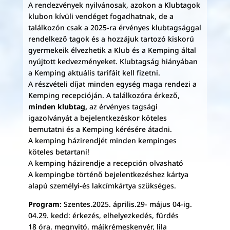
A rendezvények nyilvánosak, azokon a Klubtagok
klubon kívüli vendéget fogadhatnak, de a
találkozón csak a 2025-ra érvényes klubtagsággal
rendelkező tagok és a hozzájuk tartozó kiskorú
gyermekeik élvezhetik a Klub és a Kemping által
nyújtott kedvezményeket. Klubtagság hiányában
a Kemping aktuális tarifáit kell fizetni.
A részvételi díjat minden egység maga rendezi a
Kemping recepcióján. A találkozóra érkező,
minden klubtag,
az érvényes tagsági
igazolványát a bejelentkezéskor köteles
bemutatni és a Kemping kérésére átadni.
A kemping házirendjét minden kempinges
köteles betartani!
A kemping házirendje a recepción olvasható
A kempingbe történő bejelentkezéshez kártya
alapú személyi-és lakcímkártya szükséges.
Program:
Szentes.2025. április.29- május 04-ig.
04.29. kedd: érkezés, elhelyezkedés, fürdés
18 óra. megnyitó, májkrémeskenyér, lila