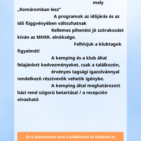
mely
„Komáromban lesz”
A programok az időjárás és az
idő függvényében változhatnak
Kellemes pihenést jó szórakozást
kíván az MHKK. elnöksége.
Felhívjuk a klubtagok
figyelmét!
A kemping és a klub által
felajánlott kedvezményeket, csak a találkozón,
érvényes tagsági igazolvánnyal
rendelkező résztvevők vehetik igénybe.
A kemping által meghatározott
házi rend szigorú betartása! / a recepción
olvasható
Én is jelentkezem erre a találkozóra és kitöltöm az