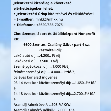
Jelentkezni kizárólag a következő
elérhetőségeken lehet:
>
Jelentkezési űrlap
kitöltésével és elküldésével
>
E-mailben:
mhkk@mhkk.hu
>
Telefonon.:
+3620/536-7075
Cím: Szentesi Sport-és Üdülőközpont Nonprofit
Kft.
6600 Szentes, Csallány Gábor part 4 sz.
Részvételi díj:
Lakó autó díj:….4.200.. Ft /éj
Lakókocsi díj:…3.500.. Ft/éj
Személygépkocsi díj: …1.000 Ft/éj
felnőtt személyi díj: … 4.000… Ft/fő/éj
03 éves kor alatt ingyenes
03-14 éves kor között személyi díj: …1.650..Ft/ fő/
éj
14-18 éves kor között személyi díj:…2.700..Ft/ fő/
éj
Áramdíj /almérővel/: …108 Ft/ KW/h
Áramdíj / almérő nélkül/:. 2.000 Ft/ éj