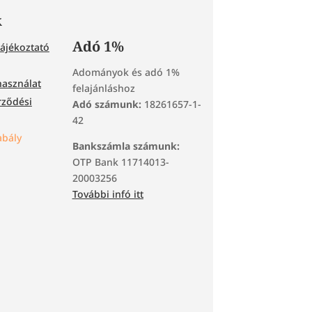
k
Adó 1%
tájékoztató
Adományok és adó 1%
használat
felajánláshoz
rződési
Adó számunk:
18261657-1-
42
bály
Bankszámla számunk:
OTP Bank 11714013-
20003256
További infó itt