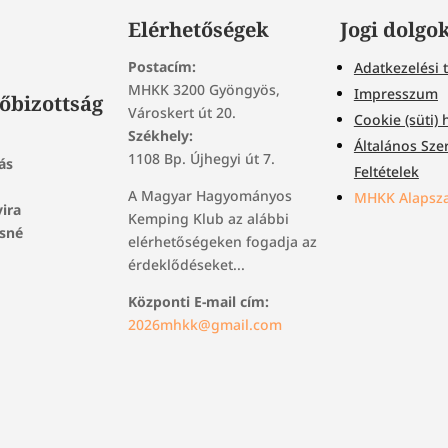
Elérhetőségek
Jogi dolgo
Postacím:
Adatkezelési 
MHKK 3200 Gyöngyös,
Impresszum
őbizottság
Városkert út 20.
Cookie (süti) 
Székhely:
Általános Sze
1108 Bp. Újhegyi út 7.
ás
Feltételek
A Magyar Hagyományos
MHKK Alapsza
vira
Kemping Klub az alábbi
osné
elérhetőségeken fogadja az
érdeklődéseket...
Központi E-mail cím:
2026mhkk@gmail.com