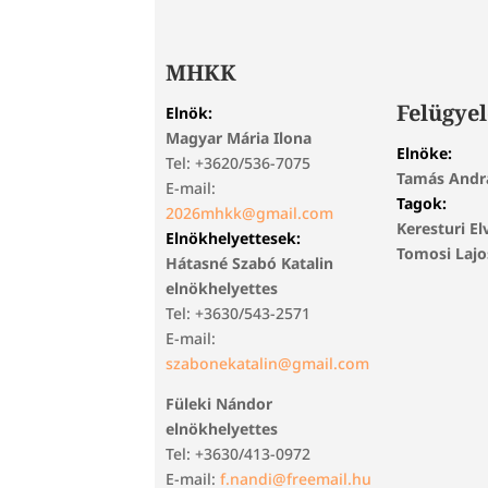
MHKK
Felügyel
Elnök:
Magyar Mária Ilona
Elnöke:
Tel: +3620/536-7075
Tamás Andr
E-mail:
Tagok:
2026mhkk@gmail.com
Keresturi El
Elnökhelyettesek:
Tomosi Laj
Hátasné Szabó Katalin
elnökhelyettes
Tel: +3630/543-2571
E-mail:
szabonekatalin@gmail.com
Füleki Nándor
elnökhelyettes
Tel: +3630/413-0972
E-mail:
f.nandi@freemail.hu