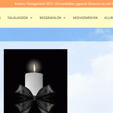
Kedves Támogatónk! 2011- től kezdődően jogosult Klubunk az adó 1% 
K
TALÁLKOZÓK
BESZÁMOLÓK
KEDVEZMÉNYEK
KLUB