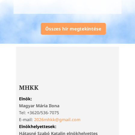
Összes hír megtekintése
MHKK
Elnök:
Magyar Mária Ilona
Tel: +3620/536-7075
E-mail:
2026mhkk@gmail.com
Elnökhelyettesek:
Hátasné Szabó Katalin elnökhelyettes