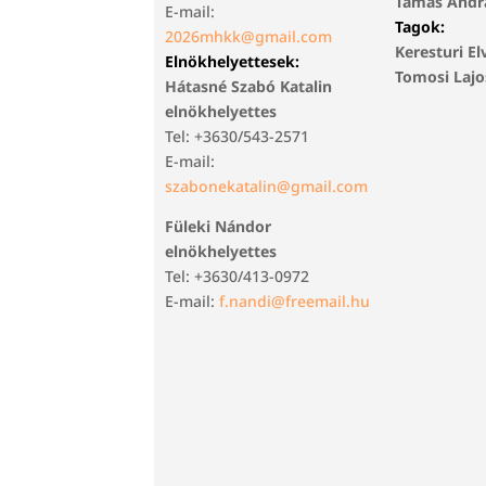
Tamás Andr
E-mail:
Tagok:
2026mhkk@gmail.com
Keresturi El
Elnökhelyettesek:
Tomosi Laj
Hátasné Szabó Katalin
elnökhelyettes
Tel: +3630/543-2571
E-mail:
szabonekatalin@gmail.com
Füleki Nándor
elnökhelyettes
Tel: +3630/413-0972
E-mail:
f.nandi@freemail.hu