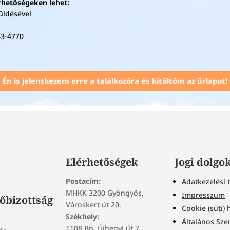
érhetőségeken lehet:
küldésével
43-4770
Én is jelentkezem erre a találkozóra és kitöltöm az űrlapot!
Elérhetőségek
Jogi dolgo
Postacím:
Adatkezelési 
MHKK 3200 Gyöngyös,
Impresszum
őbizottság
Városkert út 20.
Cookie (süti) 
Székhely:
Általános Sze
1108 Bp. Újhegyi út 7.