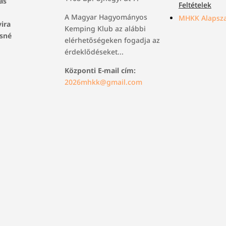
ás
Feltételek
A Magyar Hagyományos
MHKK Alapsza
vira
Kemping Klub az alábbi
osné
elérhetőségeken fogadja az
érdeklődéseket...
Központi E-mail cím:
2026mhkk@gmail.com