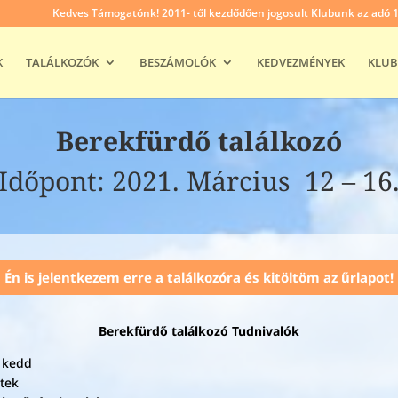
Kedves Támogatónk! 2011- től kezdődően jogosult Klubunk az adó 1% 
K
TALÁLKOZÓK
BESZÁMOLÓK
KEDVEZMÉNYEK
KLUB
Berekfürdő találkozó
Időpont: 2021. Március 12 – 16
Én is jelentkezem erre a találkozóra és kitöltöm az űrlapot!
Berekfürdő találkozó Tudnivalók
6 kedd
tek