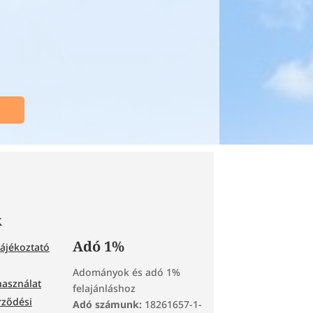
k
Adó 1%
tájékoztató
Adományok és adó 1%
használat
felajánláshoz
rződési
Adó számunk:
18261657-1-