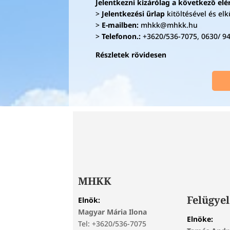
Jelentkezni kizárólag a következő el
>
Jelentkezési űrlap
kitöltésével és el
>
E-mailben:
mhkk@mhkk.hu
>
Telefonon.:
+3620/536-7075, 0630/ 9
Részletek rövidesen
MHKK
Felügyel
Elnök:
Magyar Mária Ilona
Elnöke:
Tel: +3620/536-7075