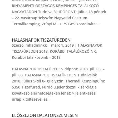
RINYAMENTI ORSZÁGOS KEMPINGES TALÁLKOZÓ
NAGYATÁDON Tudnivalók IDŐPONT: július 13 péntek
– 22. vasárnapHelyszín: Nagyatád Castrum
Termálkemping, Zrínyi M. u. 75.GPS koordináta:...
HALASNAPOK TISZAFÜREDEN
Szerző:
mhadminkk
|
márc 1, 2019
|
HALASNAPOK
TISZAFÜREDEN 2018
,
KORÁBBI TALÁLÉKOZÓINK
,
Korábbi találkozóink – 2018
HALASNAPOK TISZAFÜREDENIdőpont: 2018. Júl. 05. –
Júl. 08. HALASNAPOK TISZAFÜREDEN Tudnivalók
2018. július 5-től 8-igHelyszín: Thermál KempingCím:
5350 Tiszafüred, Fürdő u.Jelentkezni kizárólag a
következő elérhetőségeken lehet: > Jelentkezési
űrlap kitöltésével és...
ELŐSZEZON BALATONSZEMESEN