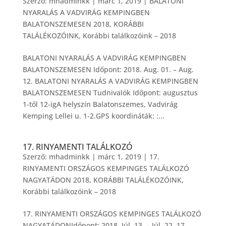
Szerző:
mhadminkk
|
márc 1, 2019
|
BALATONI
NYARALÁS A VADVIRÁG KEMPINGBEN
BALATONSZEMESEN 2018
,
KORÁBBI
TALÁLÉKOZÓINK
,
Korábbi találkozóink – 2018
BALATONI NYARALÁS A VADVIRÁG KEMPINGBEN
BALATONSZEMESEN Időpont: 2018. Aug. 01. – Aug.
12. BALATONI NYARALÁS A VADVIRÁG KEMPINGBEN
BALATONSZEMESEN Tudnivalók Időpont: augusztus
1-től 12-igA helyszín Balatonszemes, Vadvirág
Kemping Lellei u. 1-2.GPS koordináták: :...
17. RINYAMENTI TALÁLKOZÓ
Szerző:
mhadminkk
|
márc 1, 2019
|
17.
RINYAMENTI ORSZÁGOS KEMPINGES TALÁLKOZÓ
NAGYATÁDON 2018
,
KORÁBBI TALÁLÉKOZÓINK
,
Korábbi találkozóink – 2018
17. RINYAMENTI ORSZÁGOS KEMPINGES TALÁLKOZÓ
NAGYATÁDONIdőpont: 2018. Júl. 13. – Júl. 22. 17.