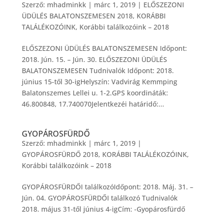
Szerző:
mhadminkk
|
márc 1, 2019
|
ELŐSZEZONI
ÜDÜLÉS BALATONSZEMESEN 2018
,
KORÁBBI
TALÁLÉKOZÓINK
,
Korábbi találkozóink – 2018
ELŐSZEZONI ÜDÜLÉS BALATONSZEMESEN Időpont:
2018. Jún. 15. – Jún. 30. ELŐSZEZONI ÜDÜLÉS
BALATONSZEMESEN Tudnivalók Időpont: 2018.
június 15-től 30-igHelyszín: Vadvirág Kemmping
Balatonszemes Lellei u. 1-2.GPS koordináták:
46.800848, 17.740070Jelentkezéi határidő:...
GYOPÁROSFÜRDŐ
Szerző:
mhadminkk
|
márc 1, 2019
|
GYOPÁROSFÜRDŐ 2018
,
KORÁBBI TALÁLÉKOZÓINK
,
Korábbi találkozóink – 2018
GYOPÁROSFÜRDŐI találkozóIdőpont: 2018. Máj. 31. –
Jún. 04. GYOPÁROSFÜRDŐI találkozó Tudnivalók
2018. május 31-től június 4-igCím: -Gyopárosfürdő