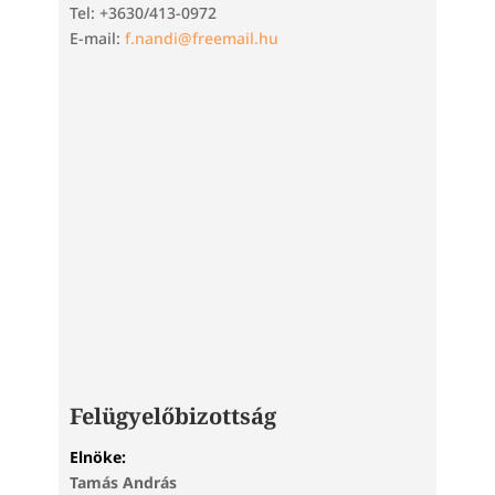
Tel: +3630/413-0972
E-mail:
f.nandi@freemail.hu
Felügyelőbizottság
Elnöke:
Tamás András