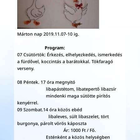
Márton nap 2019.11.07-10 ig.
Program:
07 Csütörtök: Érkezés, elhelyezkedés, ismerkedés
a fürdővel, koccintás a barátokkal. Tökfaragó
verseny.
08 Péntek. 17 óra megnyitó
libapástétom, libatepertő libazsír
mindenki maga sütötte pirítós
kenyérrel.
09 Szombat.14 óra közös ebéd
libaleves, sült libaszelet, tört
burgonya, párolt vörös káposzta
Ár: 1000 Ft / Fő.
Esténként a közös helységben