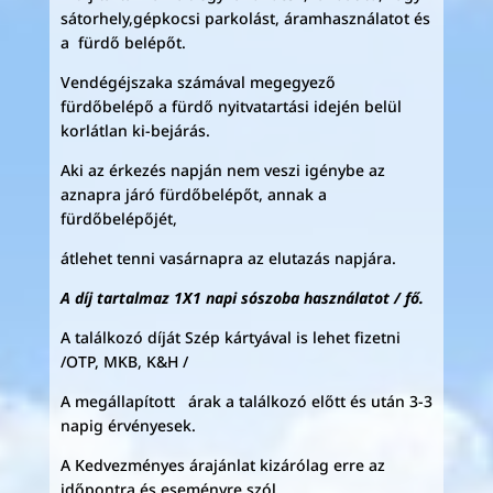
sátorhely,gépkocsi parkolást, áramhasználatot és
a fürdő belépőt.
Vendégéjszaka számával megegyező
fürdőbelépő a fürdő nyitvatartási idején belül
korlátlan ki-bejárás.
Aki az érkezés napján nem veszi igénybe az
aznapra járó fürdőbelépőt, annak a
fürdőbelépőjét,
átlehet tenni vasárnapra az elutazás napjára.
A díj tartalmaz 1X1 napi sószoba használatot / fő.
A találkozó díját Szép kártyával is lehet fizetni
/OTP, MKB, K&H /
A megállapított árak a találkozó előtt és után 3-3
napig érvényesek.
A Kedvezményes árajánlat kizárólag erre az
időpontra és eseményre szól