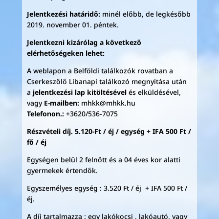
Jelentkezési határidő:
minél előbb, de legkésőbb
2019. november 01. péntek.
Jelentkezni kizárólag a következő
elérhetőségeken lehet:
A weblapon a Belföldi találkozók rovatban a
Cserkeszőlő Libanapi találkozó megnyitása után
a
jelentkezési lap kitöltésével
és elküldésével,
vagy
E-mailben:
mhkk@mhkk.hu
Telefonon.:
+3620/536-7075
Részvételi díj. 5.120-Ft / éj / egység + IFA 500 Ft /
fő / éj
Egységen belül 2 felnőtt és a 04 éves kor alatti
gyermekek értendők.
Egyszemélyes egység : 3.520 Ft / éj + IFA 500 Ft /
éj.
A díj tartalmazza : egy lakókocsi , lakóautó, vagy