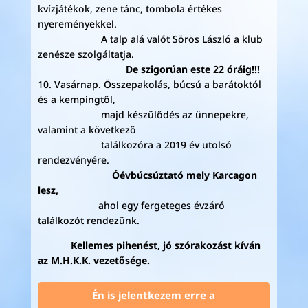
kvízjátékok, zene tánc, tombola értékes
nyereményekkel.
A talp alá valót Sörös László a klub
zenésze szolgáltatja.
De szigorúan este 22 óráig!!!
10. Vasárnap. Összepakolás, búcsú a barátoktól
és a kempingtől,
majd készülődés az ünnepekre,
valamint a következő
találkozóra a 2019 év utolsó
rendezvényére.
Óévbúcsúztató mely Karcagon
lesz,
ahol egy fergeteges évzáró
találkozót rendezünk.
Kellemes pihenést, jó szórakozást kíván
az M.H.K.K. vezetősége.
Én is jelentkezem erre a