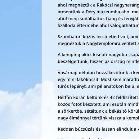
ahol megnéztük a Rákóczi nagyharangot,
átmentünk a Déry múzeumba ahol megn
ahol megcsodálhattuk hang és fényjáté
Szálloda éttermébe ahol válogathattun
Szombaton közös lecsó ebéd volt, amih
megnéztük a Nagytemplomra vetített 3
A kempinglakók kisebb-nagyobb csapato
beszélgettünk, hiszen az ország minde
Vasárnap délután hozzákezdtünk a keré
egy mini lakókocsit. Most sem maradt
túrós lepényt, ami pillanatokon belül e
Hétfőn korán keltünk és 42 feldíszítet
közös fotót készített, ami ezután min
a sörkertbe, sétáltunk a békás tó körü
nagy élménnyel tértünk vissza a kemp
Kedden búcsúzás és lassan elindult a k