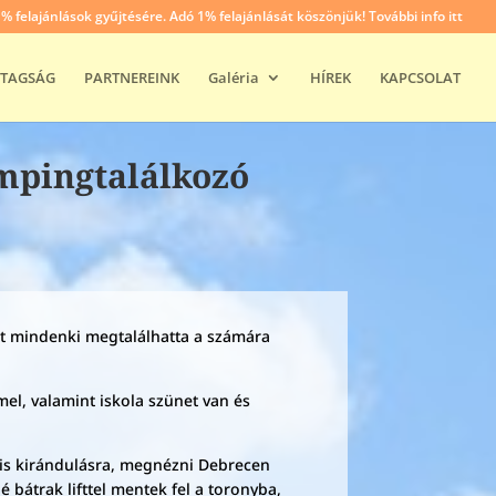
felajánlások gyűjtésére. Adó 1% felajánlását köszönjük! További info itt
TAGSÁG
PARTNEREINK
Galéria
HÍREK
KAPCSOLAT
mpingtalálkozó
tt mindenki megtalálhatta a számára
mel, valamint iskola szünet van és
kis kirándulásra, megnézni Debrecen
bátrak lifttel mentek fel a toronyba,