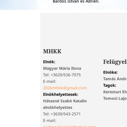
Bárdos István és Adrien.
MHKK
Felügyel
Elnök:
Magyar Mária Ilona
Elnöke:
Tel: +3620/536-7075
Tamás Andr
E-mail:
Tagok:
2026mhkk@gmail.com
Keresturi El
Elnökhelyettesek:
Tomosi Laj
Hátasné Szabó Katalin
elnökhelyettes
Tel: +3630/543-2571
E-mail:
szabonekatalin@gmail.com