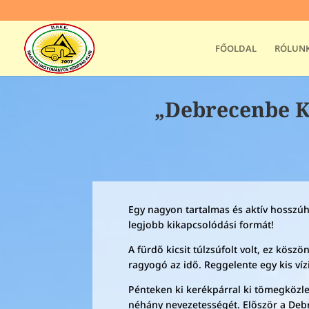
FŐOLDAL
RÓLUN
„Debrecenbe K
Egy nagyon tartalmas és aktív hosszúh
legjobb kikapcsolódási formát!
A fürdő kicsit túlzsúfolt volt, ez kös
ragyogó az idő. Reggelente egy kis víz
Pénteken ki kerékpárral ki tömegközl
néhány nevezetességét. Először a Debr