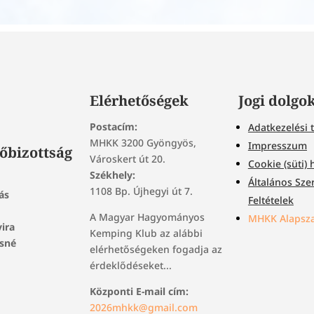
Elérhetőségek
Jogi dolgo
Postacím:
Adatkezelési 
MHKK 3200 Gyöngyös,
Impresszum
őbizottság
Városkert út 20.
Cookie (süti) 
Székhely:
Általános Sze
1108 Bp. Újhegyi út 7.
ás
Feltételek
A Magyar Hagyományos
MHKK Alapsza
vira
Kemping Klub az alábbi
osné
elérhetőségeken fogadja az
érdeklődéseket...
Központi E-mail cím:
2026mhkk@gmail.com