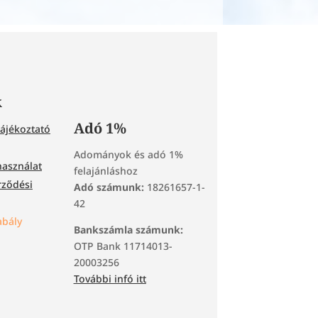
k
Adó 1%
tájékoztató
Adományok és adó 1%
használat
felajánláshoz
rződési
Adó számunk:
18261657-1-
42
bály
Bankszámla számunk:
OTP Bank 11714013-
20003256
További infó itt