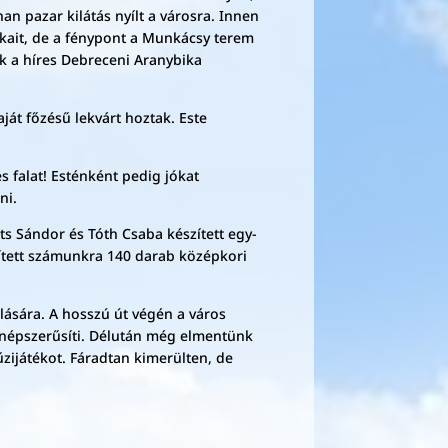
an pazar kilátás nyílt a városra. Innen
ait, de a fénypont a Munkácsy terem
k a híres Debreceni Aranybika
át főzésű lekvárt hoztak. Este
 falat! Esténként pedig jókat
ni.
s Sándor és Tóth Csaba készített egy-
ített számunkra 140 darab középkori
ulására. A hosszú út végén a város
t népszerűsíti. Délután még elmentünk
űzijátékot. Fáradtan kimerülten, de