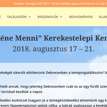
Kedves Támogatónk! 2011- től kezdődően jogosult Klubunk az adó 1% 
K
TALÁLKOZÓK
BESZÁMOLÓK
KEDVEZMÉNYEK
KLUB
éne Menni” Kerekestelepi Ke
2018. augusztus 17 – 21.
étvégét sikerült eltöltenünk Debrecenben a kempingtalálkozón! I
zönhető annak, hogy jelenleg Debrecenben csak ez az egy fürdő üze
i tornával kezdtük a napot.
ekedési eszközzel (nagyon jó a tömegközlekedés) elmentünk egy 
eceni Nagytemplomot vettük célba, a bátrak gyalogosan a kevésbé 