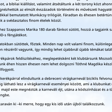
 a bibliai kiállítást, valamint átsétáltunk a két torony közt ahonn
ézhettük az elmúlt évszázadok történelmi és művészeti hagyaték
kkal bemutatott Munkácsy trilógiát. Fáradtan és éhesen betértün
k a svédasztalos finom ételek közül.
ez Szappanos Marika 180 darab fánkot sütött, hozzá a tagjaink saj
D-s fényjátékot.
kban sütöttek, főztek. Minden nap volt valami finom, különleges
n részéről vagyunk, így mindig lehet újabbnál újabb témákat talál
kpárok feldíszítéséhez, meglepetésként két klubtársunk Mozsolit
unk éhen hiszen éhesen nem lehet dolgozni Tóthné Magdika kész
lfogyott.
t kerékpárral elindultunk a debreceni virágkarnevál biciklis felvon
dig látható lesz a virágkarnevál eseményei között, ami a klubunka
l majd este megnéztük a karneváli éjt, utána a ködszínházat és a t
ingbe.
araván ki –ki merre, hogy egy kis idő után újból találkozzunk.