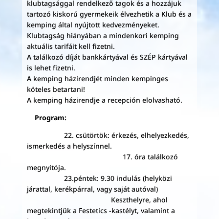
klubtagsággal rendelkező tagok és a hozzájuk
tartozó kiskorú gyermekeik élvezhetik a Klub és a
kemping által nyújtott kedvezményeket.
Klubtagság hiányában a mindenkori kemping
aktuális tarifáit kell fizetni.
A találkozó díját bankkártyával és SZÉP kártyával
is lehet fizetni.
A kemping házirendjét minden kempinges
köteles betartani!
A kemping házirendje a recepción elolvasható.
Program:
22. csütörtök: érkezés, elhelyezkedés,
ismerkedés a helyszínnel.
17. óra találkozó
megnyitója.
23.péntek: 9.30 indulás (helyközi
járattal, kerékpárral, vagy saját autóval)
Keszthelyre, ahol
megtekintjük a Festetics -kastélyt, valamint a