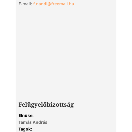
E-mail:
f.nandi@freemail.hu
Felügyelőbizottság
Elnöke:
Tamás András
Tagok: