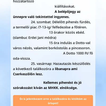
hozzátartozó
kiállításokat.
A belépőjegy az
ünnepre való tekintettel ingyenes.
24. szombat: Délelőtt pihenés fürdés,
a termelői piac /7-13-ig/ felfedezése a főtéren.
13 órakor közös ebéd.
(slambuc Erdei Jani módra)
15 óra indulás a Dotto-val
város nézés, valamint borkóstolás a pincesoron.
A Dotto 1000 Ft/ fő
oda-vissza.
25. vasárnap: Hazautazás készülődés
a következő találkozóra a
libanapra ami
Cserkeszőlőn lesz.
Kellemes pihenést és jó
szórakozást kíván az MHKK. elnöksége.
Én is jelentkezem erre a találkozóra és kitöltöm az
űrlapot!