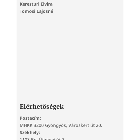
Keresturi Elvira
Tomosi Lajosné
Elérhetőségek
Postacím:
MHKK 3200 Gyöngyös, Városkert út 20.
Székhely:
1108 Bp. Újhegyi út 7.