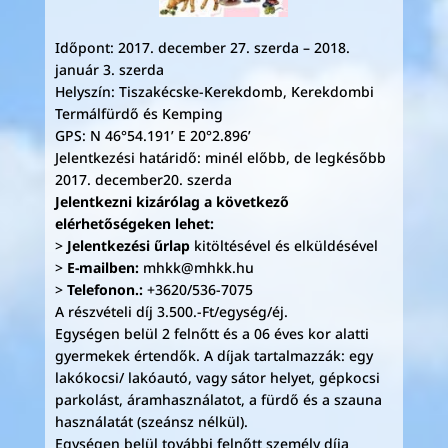
Időpont: 2017. december 27. szerda – 2018.
január 3. szerda
Helyszín: Tiszakécske-Kerekdomb, Kerekdombi
Termálfürdő és Kemping
GPS: N 46°54.191’ E 20°2.896’
Jelentkezési határidő: minél előbb, de legkésőbb
2017. december20. szerda
Jelentkezni kizárólag a következő
elérhetőségeken lehet:
>
Jelentkezési űrlap
kitöltésével és elküldésével
>
E-mailben:
mhkk@mhkk.hu
>
Telefonon.:
+3620/536-7075
A részvételi díj 3.500.-Ft/egység/éj.
Egységen belül 2 felnőtt és a 06 éves kor alatti
gyermekek értendők. A díjak tartalmazzák: egy
lakókocsi/ lakóautó, vagy sátor helyet, gépkocsi
parkolást, áramhasználatot, a fürdő és a szauna
használatát (szeánsz nélkül).
Egységen belül további felnőtt személy díja