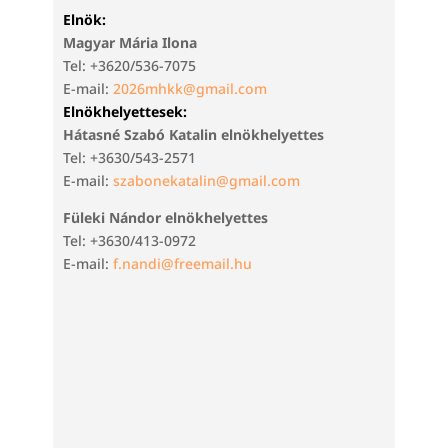
Elnök:
Magyar Mária Ilona
Tel: +3620/536-7075
E-mail:
2026mhkk@gmail.com
Elnökhelyettesek:
Hátasné Szabó Katalin elnökhelyettes
Tel: +3630/543-2571
E-mail:
szabonekatalin@gmail.com
Füleki Nándor elnökhelyettes
Tel: +3630/413-0972
E-mail:
f.nandi@freemail.hu