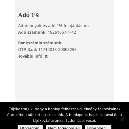
Adó 1%
Adományok és adó 1% felajánláshoz
Adó számunk:
18261657-1-42
Bankszámla számunk:
OTP Bank 11714013-20003256
További infó itt
Tárhelyszolgáltató: TeraHost Kft. | 2220 Vecsés, Kinizsi
utca 73. | +36 30 690 9394 | info@teratarhely.hu |
Tájékoztatjuk, hogy a honlap felhasználói élmény fokozásának
teratarhely.hu
érdekében sütiket alkalmazunk. A honlapunk használatával ön a
Weboldalkészítés:
Debreceni weboldal készítő szakember
tájékoztatásunkat tudomásul veszi.
Elfogadom!
Nem fogadom el!
Bővebben...