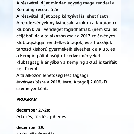
A részvételi díjat minden egység maga rendezi a
Kemping recepcióján.
A részvételi díjat Szép kártyával is lehet fizetni.
A rendezvények nyilvánosak, azokon a Klubtagok
klubon kívüli vendéget fogadhatnak, (nem szállás
céljából) de a találkozón csak a 2017-re érvényes
klubtagsággal rendelkező tagok, és a hozzájuk
tartozó kiskorú gyermekeik élvezhetik a Klub, és
a Kemping által nyújtott kedvezményeket..
Klubtagság hiányában a Kemping aktuális tarifáit
kell fizetni.
A találkozón lehetőség lesz tagsági
érvényesítésre a 2018. évre. A tagdíj 2.000.-Ft
személyenként.
PROGRAM
december 27-28:
érkezés, fürdés, pihenés
december 29:
17.00. álló fogadás