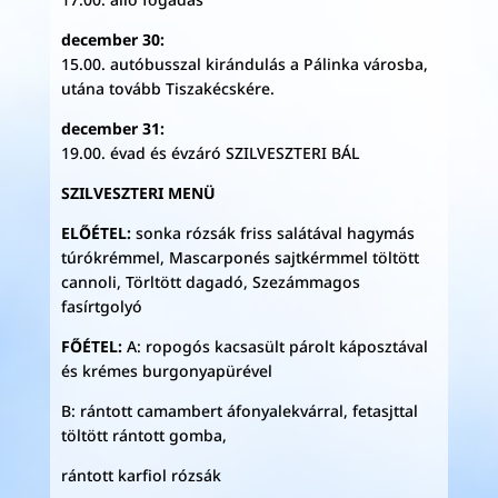
december 30:
15.00. autóbusszal kirándulás a Pálinka városba,
utána tovább Tiszakécskére.
december 31:
19.00. évad és évzáró SZILVESZTERI BÁL
SZILVESZTERI MENÜ
ELŐÉTEL:
sonka rózsák friss salátával hagymás
túrókrémmel, Mascarponés sajtkérmmel töltött
cannoli, Törltött dagadó, Szezámmagos
fasírtgolyó
FŐÉTEL:
A: ropogós kacsasült párolt káposztával
és krémes burgonyapürével
B: rántott camambert áfonyalekvárral, fetasjttal
töltött rántott gomba,
rántott karfiol rózsák