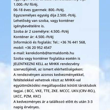
1.000.-Ft/ fő/éj.
06-18 éves gyermek: 800.-Ft/éj.
Egyszemélyes egység díja 2.500.-Ft/éj.
Lehetőség van szoba, vagy konténer
igénybevételére is.
Szoba ár 2 személyre: 4.500.-Ft/éj
Konténer ár: 4.500.-Ft/éj
Információ és foglalás: Tel.: +36 76 441 568,
mobil: +36 20 952 4547
e-mail: kerekdomb@termaldomb.hu
Szoba vagy konténer foglalása esetén is
JELENTKEZNI KELL az MHKK rendezvény
szervezőjénél, az ismert elérhetőségeken:
A rendezvényen azonos kedvezményekkel,
feltételekkel vehetnek részt az MHKK-val
együttműködési megállapodást kötött társklubok
tagjai. ( BCC, VKE, TTE, ZKE. MCCC. UKV.(CRV-RO.),
LKCC, PZM, KKC)
A kedvezményes ár a találkozó előtt és után 3-3
napig érvényes.