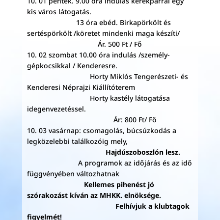
10. 01 péntek. 9.00 óra indulás kerékpárral egy
kis város látogatás.
13 óra ebéd. Birkapörkölt és
sertéspörkölt /köretet mindenki maga készíti/
Ár. 500 Ft / Fő
10. 02 szombat 10.00 óra indulás /személy-
gépkocsikkal / Kenderesre.
Horty Miklós Tengerészeti- és
Kenderesi Néprajzi Kiállítóterem
Horty kastély látogatása
idegenvezetéssel.
Ár: 800 Ft/ Fő
10. 03 vasárnap: csomagolás, búcsúzkodás a
legközelebbi találkozóig mely,
Hajdúszoboszlón lesz.
A programok az időjárás és az idő
függvényében változhatnak
Kellemes pihenést jó
szórakozást kíván az MHKK. elnöksége.
Felhívjuk a klubtagok
figyelmét!