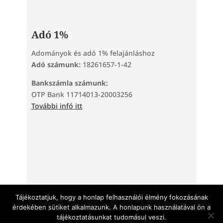
Adó 1%
Adományok és adó 1% felajánláshoz
Adó számunk:
18261657-1-42
Bankszámla számunk:
OTP Bank 11714013-20003256
További infó itt
Tárhelyszolgáltató: TeraHost Kft. | 2220 Vecsés, Kinizsi
utca 73. | +36 30 690 9394 | info@teratarhely.hu |
Tájékoztatjuk, hogy a honlap felhasználói élmény fokozásának
teratarhely.hu
érdekében sütiket alkalmazunk. A honlapunk használatával ön a
Weboldalkészítés:
Debreceni weboldal készítő szakember
tájékoztatásunkat tudomásul veszi.