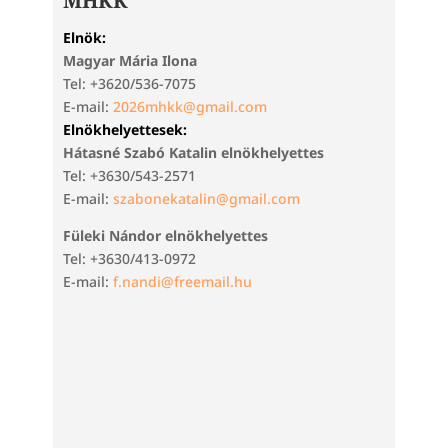
MHKK
Elnök:
Magyar Mária Ilona
Tel: +3620/536-7075
E-mail:
2026mhkk@gmail.com
Elnökhelyettesek:
Hátasné Szabó Katalin elnökhelyettes
Tel: +3630/543-2571
E-mail:
szabonekatalin@gmail.com
Füleki Nándor elnökhelyettes
Tel: +3630/413-0972
E-mail:
f.nandi@freemail.hu