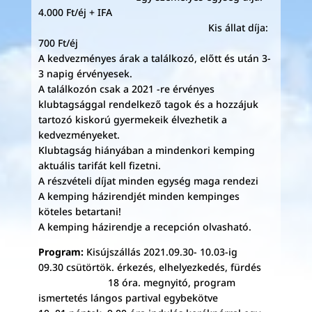
4.000 Ft/éj + IFA
Kis állat díja:
700 Ft/éj
A kedvezményes árak a találkozó, előtt és után 3-
3 napig érvényesek.
A találkozón csak a 2021 -re érvényes
klubtagsággal rendelkező tagok és a hozzájuk
tartozó kiskorú gyermekeik élvezhetik a
kedvezményeket.
Klubtagság hiányában a mindenkori kemping
aktuális tarifát kell fizetni.
A részvételi díjat minden egység maga rendezi
A kemping házirendjét minden kempinges
köteles betartani!
A kemping házirendje a recepción olvasható.
Program:
Kisújszállás 2021.09.30- 10.03-ig
09.30 csütörtök. érkezés, elhelyezkedés, fürdés
18 óra. megnyitó, program
ismertetés lángos partival egybekötve