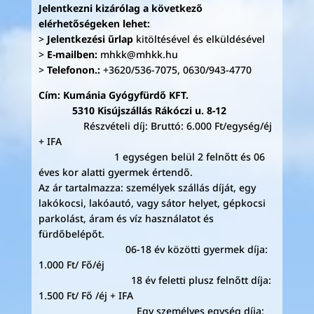
Jelentkezni kizárólag a következő
elérhetőségeken lehet:
>
Jelentkezési űrlap
kitöltésével és elküldésével
>
E-mailben:
mhkk@mhkk.hu
>
Telefonon.:
+3620/536-7075, 0630/943-4770
Cím: Kumánia Gyógyfürdő KFT.
5310 Kisújszállás Rákóczi u. 8-12
Részvételi díj: Bruttó: 6.000 Ft/egység/éj
+ IFA
1 egységen belül 2 felnőtt és 06
éves kor alatti gyermek értendő.
Az ár tartalmazza: személyek szállás díját, egy
lakókocsi, lakóautó, vagy sátor helyet, gépkocsi
parkolást, áram és víz használatot és
fürdőbelépőt.
06-18 év közötti gyermek díja:
1.000 Ft/ Fő/éj
18 év feletti plusz felnőtt díja:
1.500 Ft/ Fő /éj + IFA
Egy személyes egység díja: