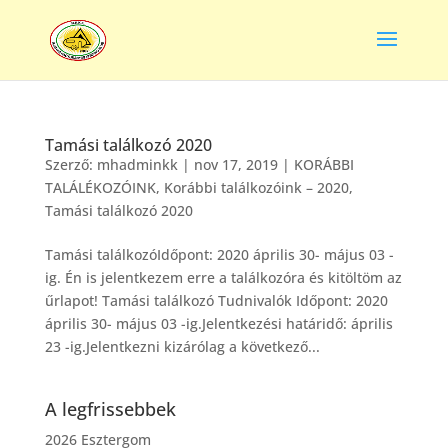
Tamási találkozó 2020
Szerző:
mhadminkk
|
nov 17, 2019
|
KORÁBBI
TALÁLÉKOZÓINK
,
Korábbi találkozóink – 2020
,
Tamási találkozó 2020
Tamási találkozóIdőpont: 2020 április 30- május 03 -
ig. Én is jelentkezem erre a találkozóra és kitöltöm az
űrlapot! Tamási találkozó Tudnivalók Időpont: 2020
április 30- május 03 -ig.Jelentkezési határidő: április
23 -ig.Jelentkezni kizárólag a következő...
A legfrissebbek
2026 Esztergom