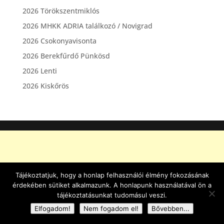
2026 Törökszentmiklós
2026 MHKK ADRIA találkozó / Novigrad
2026 Csokonyavisonta
2026 Berekfűrdő Pünkösd
2026 Lenti
2026 Kiskőrös
Tájékoztatjuk, hogy a honlap felhasználói élmény fokozásának
érdekében sütiket alkalmazunk. A honlapunk használatával ön a
tájékoztatásunkat tudomásul veszi.
Elfogadom!
Nem fogadom el!
Bővebben...